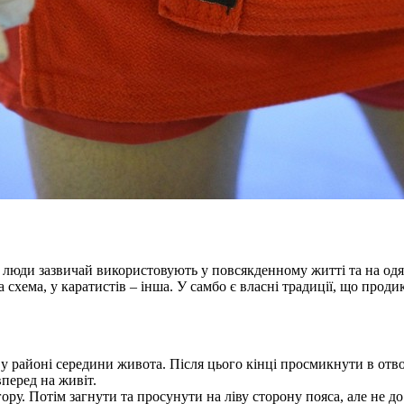
 люди зазвичай використовують у повсякденному житті та на одяз
на схема, у каратистів – інша. У самбо є власні традиції, що про
у районі середини живота. Після цього кінці просмикнути в отв
перед на живіт.
ру. Потім загнути та просунути на ліву сторону пояса, але не д