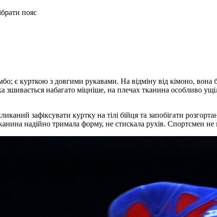
ібрати пояс
бо; є курткою з довгими рукавами. На відміну від кімоно, вона б
вка зшивається набагато міцніше, на плечах тканина особливо у
иканий зафіксувати куртку на тілі бійця та запобігати розгорта
канина надійно тримала форму, не стискала рухів. Спортсмен не