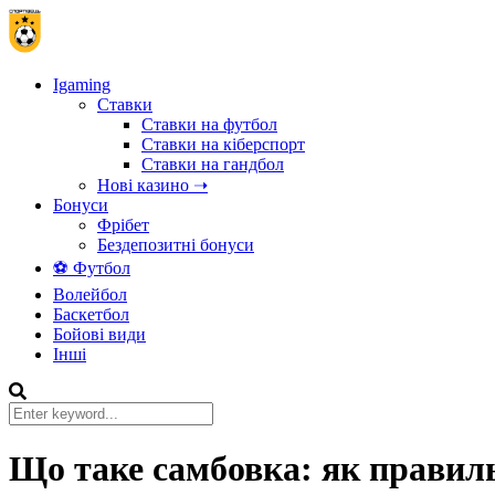
Igaming
Ставки
Ставки на футбол
Ставки на кіберспорт
Ставки на гандбол
Нові казино ➝
Бонуси
Фрібет
Бездепозитні бонуси
⚽ Футбол
Волейбол
Баскетбол
Бойові види
Інші
Що таке самбовка: як правильн