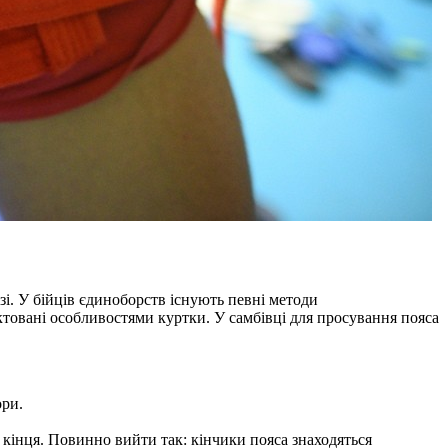
і. У бійців єдиноборств існують певні методи
диктовані особливостями куртки. У самбівці для просування пояса
ори.
о кінця. Повинно вийти так: кінчики пояса знаходяться