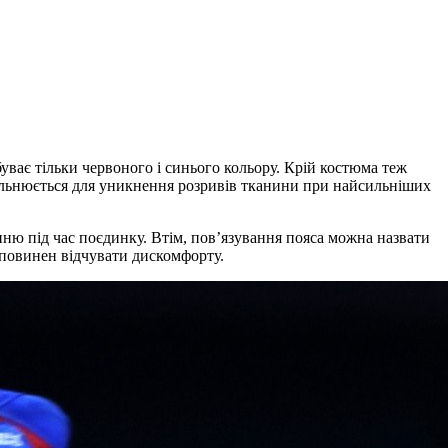
уває тільки червоного і синього кольору. Крій костюма теж
щільнюється для уникнення розривів тканини при найсильніших
нню під час поєдинку. Втім, пов’язування пояса можна назвати
 повинен відчувати дискомфорту.