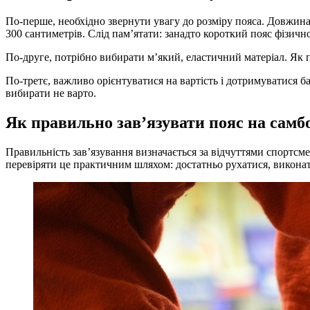
По-перше, необхідно звернути увагу до розміру пояса. Довжин
300 сантиметрів. Слід пам’ятати: занадто короткий пояс фізичн
По-друге, потрібно вибирати м’який, еластичний матеріал. Як 
По-третє, важливо орієнтуватися на вартість і дотримуватися б
вибирати не варто.
Як правильно зав’язувати пояс на самб
Правильність зав’язування визначається за відчуттями спортсм
перевіряти це практичним шляхом: достатньо рухатися, викона