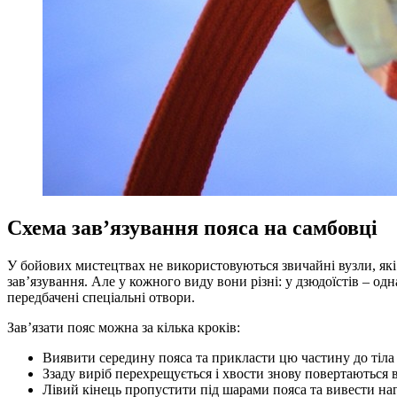
Схема зав’язування пояса на самбовці
У бойових мистецтвах не використовуються звичайні вузли, які
зав’язування. Але у кожного виду вони різні: у дзюдоїстів – од
передбачені спеціальні отвори.
Зав’язати пояс можна за кілька кроків:
Виявити середину пояса та прикласти цю частину до тіла 
Ззаду виріб перехрещується і хвости знову повертаються в
Лівий кінець пропустити під шарами пояса та вивести наго