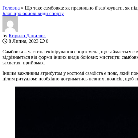
Головна
»
Що таке самбовка: як правильно її зав’язувати, як під
Блог про бойові види спорту
by
Кирило Данилюк
8 Липня, 2023
0
Самбовка – частина екіпірування спортсмена, що займається сам
відрізняється від форми інших видів бойових мистецтв: самбо
захватах, прийомах.
Іншим важливим атрибутом у костюмі самбіста є пояс, який покл
цілим ритуалом: необхідно дотриматись певних нюансів, щоб т