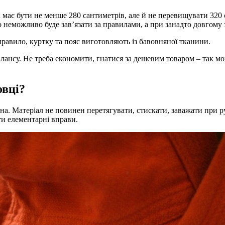
а має бути не менше 280 сантиметрів, але й не перевищувати 32
о неможливо буде зав’язати за правилами, а при занадто довгому 
правило, куртку та пояс виготовляють із бавовняної тканини.
алансу. Не треба економити, гнатися за дешевим товаром – так мо
овці?
ена. Матеріал не повинен перетягувати, стискати, заважати при 
ти елементарні вправи.