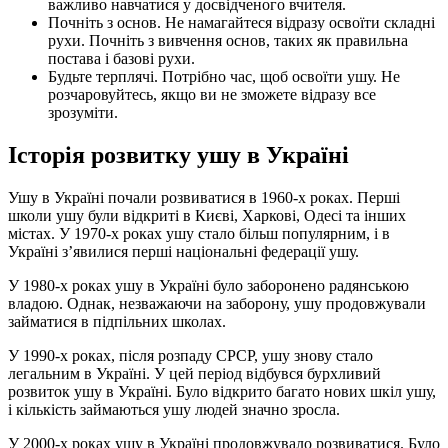
важливо навчатися у досвідченого вчителя.
Почніть з основ. Не намагайтеся відразу освоїти складні
рухи. Почніть з вивчення основ, таких як правильна
постава і базові рухи.
Будьте терплячі. Потрібно час, щоб освоїти ушу. Не
розчаровуйтесь, якщо ви не зможете відразу все
зрозуміти.
Історія розвитку ушу в Україні
Ушу в Україні почали розвиватися в 1960-х роках. Перші
школи ушу були відкриті в Києві, Харкові, Одесі та інших
містах. У 1970-х роках ушу стало більш популярним, і в
Україні з’явилися перші національні федерації ушу.
У 1980-х роках ушу в Україні було заборонено радянською
владою. Однак, незважаючи на заборону, ушу продовжували
займатися в підпільних школах.
У 1990-х роках, після розпаду СРСР, ушу знову стало
легальним в Україні. У цей період відбувся бурхливий
розвиток ушу в Україні. Було відкрито багато нових шкіл ушу,
і кількість займаються ушу людей значно зросла.
У 2000-х роках ушу в Україні продовжувало розвиватися. Було