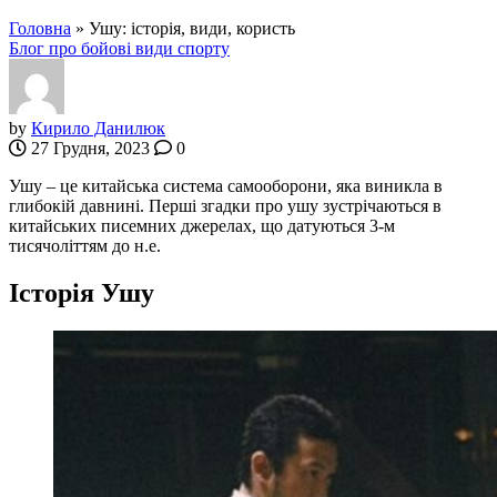
Головна
»
Ушу: історія, види, користь
Блог про бойові види спорту
by
Кирило Данилюк
27 Грудня, 2023
0
Ушу – це китайська система самооборони, яка виникла в
глибокій давнині. Перші згадки про ушу зустрічаються в
китайських писемних джерелах, що датуються 3-м
тисячоліттям до н.е.
Історія Ушу