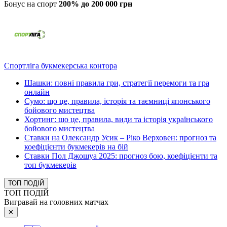
Бонус на спорт
200% до 200 000 грн
Спортліга букмекерська контора
Шашки: повні правила гри, стратегії перемоги та гра
онлайн
Сумо: що це, правила, історія та таємниці японського
бойового мистецтва
Хортинг: що це, правила, види та історія українського
бойового мистецтва
Ставки на Олександр Усик – Ріко Верховен: прогноз та
коефіцієнти букмекерів на бій
Ставки Пол Джошуа 2025: прогноз бою, коефіцієнти та
топ букмекерів
ТОП ПОДІЙ
ТОП ПОДІЙ
Вигравай на головних матчах
✕