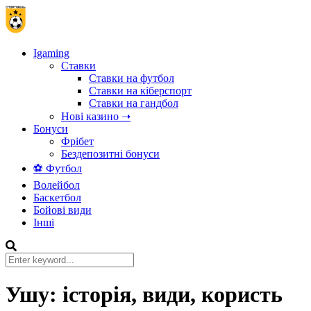
Igaming
Ставки
Ставки на футбол
Ставки на кіберспорт
Ставки на гандбол
Нові казино ➝
Бонуси
Фрібет
Бездепозитні бонуси
⚽ Футбол
Волейбол
Баскетбол
Бойові види
Інші
Ушу: історія, види, користь