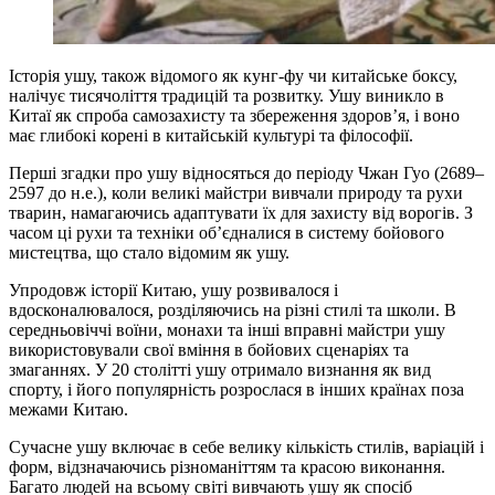
Історія ушу, також відомого як кунг-фу чи китайське боксу,
налічує тисячоліття традицій та розвитку. Ушу виникло в
Китаї як спроба самозахисту та збереження здоров’я, і воно
має глибокі корені в китайській культурі та філософії.
Перші згадки про ушу відносяться до періоду Чжан Гуо (2689–
2597 до н.е.), коли великі майстри вивчали природу та рухи
тварин, намагаючись адаптувати їх для захисту від ворогів. З
часом ці рухи та техніки об’єдналися в систему бойового
мистецтва, що стало відомим як ушу.
Упродовж історії Китаю, ушу розвивалося і
вдосконалювалося, розділяючись на різні стилі та школи. В
середньовіччі воїни, монахи та інші вправні майстри ушу
використовували свої вміння в бойових сценаріях та
змаганнях. У 20 столітті ушу отримало визнання як вид
спорту, і його популярність розрослася в інших країнах поза
межами Китаю.
Сучасне ушу включає в себе велику кількість стилів, варіацій і
форм, відзначаючись різноманіттям та красою виконання.
Багато людей на всьому світі вивчають ушу як спосіб