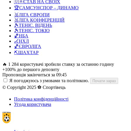
🇺🇦
СТАВ НА СВОЇХ
🏆
САМСУНСПОР – ДИНАМО
🥈
ЛІГА ЄВРОПИ
🥉
ЛІГА КОНФЕРЕНЦІЙ
🎾
ТЕНІС. ВІДЕНЬ
🎾
ТЕНІС. ТОКІО
🏀
НБА
🏒
НХЛ
🏀
ЄВРОЛІГА
⛏️
ШАХТАР
🔥 1 284 користувачі зробили ставку за останню годину
+100% до першого депозиту
Пропозиція закінчиться за
09:44
Я погоджуюсь з умовами та політикою.
Почати зараз
© Copyright 2025 ⚽ Спортівець
Політика конфіденційності
Угода користувача