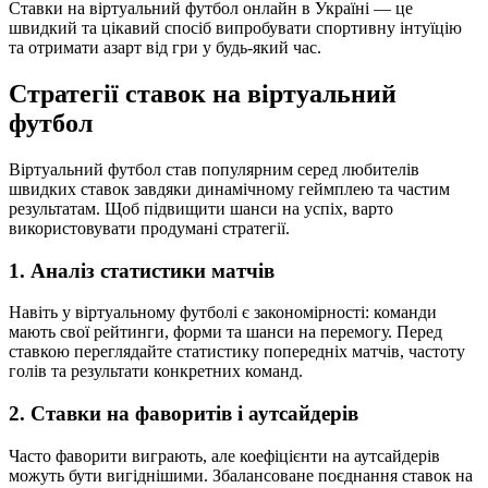
Ставки на віртуальний футбол онлайн в Україні — це
швидкий та цікавий спосіб випробувати спортивну інтуїцію
та отримати азарт від гри у будь-який час.
Стратегії ставок на віртуальний
футбол
Віртуальний футбол став популярним серед любителів
швидких ставок завдяки динамічному геймплею та частим
результатам. Щоб підвищити шанси на успіх, варто
використовувати продумані стратегії.
1. Аналіз статистики матчів
Навіть у віртуальному футболі є закономірності: команди
мають свої рейтинги, форми та шанси на перемогу. Перед
ставкою переглядайте статистику попередніх матчів, частоту
голів та результати конкретних команд.
2. Ставки на фаворитів і аутсайдерів
Часто фаворити виграють, але коефіцієнти на аутсайдерів
можуть бути вигіднішими. Збалансоване поєднання ставок на