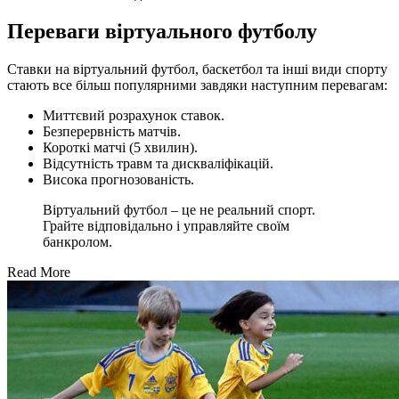
Переваги віртуального футболу
Ставки на віртуальний футбол, баскетбол та інші види спорту
стають все більш популярними завдяки наступним перевагам:
Миттєвий розрахунок ставок.
Безперервність матчів.
Короткі матчі (5 хвилин).
Відсутність травм та дискваліфікацій.
Висока прогнозованість.
Віртуальний футбол – це не реальний спорт.
Грайте відповідально і управляйте своїм
банкролом.
Read More