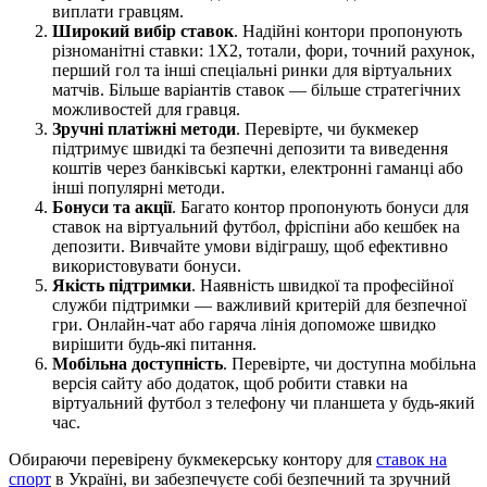
виплати гравцям.
Широкий вибір ставок
. Надійні контори пропонують
різноманітні ставки: 1X2, тотали, фори, точний рахунок,
перший гол та інші спеціальні ринки для віртуальних
матчів. Більше варіантів ставок — більше стратегічних
можливостей для гравця.
Зручні платіжні методи
. Перевірте, чи букмекер
підтримує швидкі та безпечні депозити та виведення
коштів через банківські картки, електронні гаманці або
інші популярні методи.
Бонуси та акції
. Багато контор пропонують бонуси для
ставок на віртуальний футбол, фріспіни або кешбек на
депозити. Вивчайте умови відіграшу, щоб ефективно
використовувати бонуси.
Якість підтримки
. Наявність швидкої та професійної
служби підтримки — важливий критерій для безпечної
гри. Онлайн-чат або гаряча лінія допоможе швидко
вирішити будь-які питання.
Мобільна доступність
. Перевірте, чи доступна мобільна
версія сайту або додаток, щоб робити ставки на
віртуальний футбол з телефону чи планшета у будь-який
час.
Обираючи перевірену букмекерську контору для
ставок на
спорт
в Україні, ви забезпечуєте собі безпечний та зручний