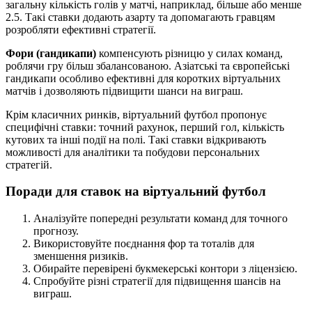
загальну кількість голів у матчі, наприклад, більше або менше
2.5. Такі ставки додають азарту та допомагають гравцям
розробляти ефективні стратегії.
Фори (гандикапи)
компенсують різницю у силах команд,
роблячи гру більш збалансованою. Азіатські та європейські
гандикапи особливо ефективні для коротких віртуальних
матчів і дозволяють підвищити шанси на виграш.
Крім класичних ринків, віртуальний футбол пропонує
специфічні ставки: точний рахунок, перший гол, кількість
кутових та інші події на полі. Такі ставки відкривають
можливості для аналітики та побудови персональних
стратегій.
Поради для ставок на віртуальний футбол
Аналізуйте попередні результати команд для точного
прогнозу.
Використовуйте поєднання фор та тоталів для
зменшення ризиків.
Обирайте перевірені букмекерські контори з ліцензією.
Спробуйте різні стратегії для підвищення шансів на
виграш.