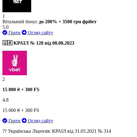
1
Вітальний бонус
до 200% + 3500 грн фрібет
5.0
Грати
Огляд сайту
🇺🇦 КРАІЛ № 128 від 08.08.2023
2
15 000 ₴ + 300 FS
4.8
15 000 ₴ + 300 FS
Грати
Огляд сайту
?? Українська Ліцензія: КРАІЛ від 31.05.2021 № 314