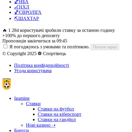
🏀
НБА
🏒
НХЛ
🏀
ЄВРОЛІГА
⛏️
ШАХТАР
🔥 1 284 користувачі зробили ставку за останню годину
+100% до першого депозиту
Пропозиція закінчиться за
09:44
Я погоджуюсь з умовами та політикою.
Почати зараз
© Copyright 2025 ⚽ Спортівець
Політика конфіденційності
Угода користувача
Igaming
Ставки
Ставки на футбол
Ставки на кіберспорт
Ставки на гандбол
Нові казино ➝
Бонуси