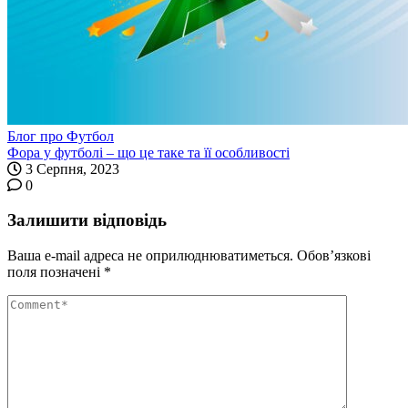
Блог про Футбол
Фора у футболі – що це таке та її особливості
3 Серпня, 2023
0
Залишити відповідь
Ваша e-mail адреса не оприлюднюватиметься.
Обов’язкові
поля позначені
*