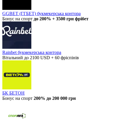
GGBET (ГГБЕТ) букмекерська контора
Бонус на спорт
до 200% + 3500 грн фрібет
Rainbet букмекерська контора
Вітальний до 2100 USD + 60 фріспінів
БК БЕТОН
Бонус на спорт
200% до 200 000 грн