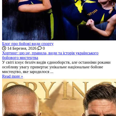
Блог про бойові види спорту
14 Березня, 2026
0
Хортинг: що це, правила, види та історія українського
бойового мистецтва
У світі існує безліч видів єдиноборств, але останніми роками
особливу увагу привертає унікальне національне бойове
мистецтво, яке зародилося ...
Read more »