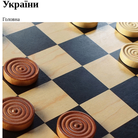
України
Головна