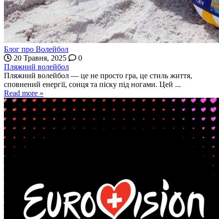
Блог про Волейбол
20 Травня, 2025
0
Пляжний волейбол
Пляжний волейбол — це не просто гра, це стиль життя,
сповнений енергії, сонця та піску під ногами. Цей ...
Read more »