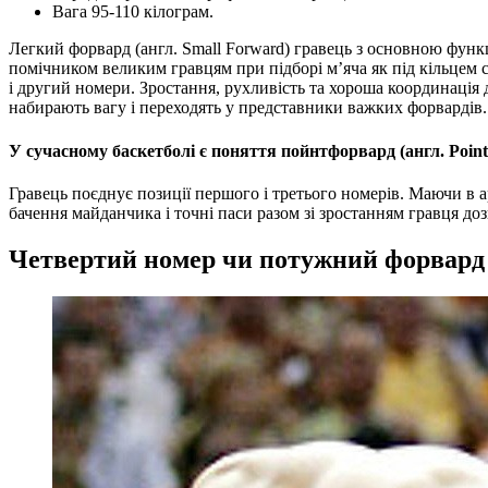
Вага 95-110 кілограм.
Легкий форвард (англ. Small Forward) гравець з основною фун
помічником великим гравцям при підборі м’яча як під кільцем с
і другий номери. Зростання, рухливість та хороша координація 
набирають вагу і переходять у представники важких форвардів.
У сучасному баскетболі є поняття пойнтфорвард (англ. Poin
Гравець поєднує позиції першого і третього номерів. Маючи в а
бачення майданчика і точні паси разом зі зростанням гравця до
Четвертий номер чи потужний форвард