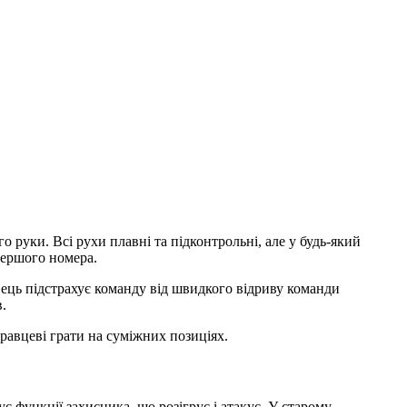
 руки. Всі рухи плавні та підконтрольні, але у будь-який
 першого номера.
вець підстрахує команду від швидкого відриву команди
в.
гравцеві грати на суміжних позиціях.
 функції захисника, що розігрує і атакує. У старому