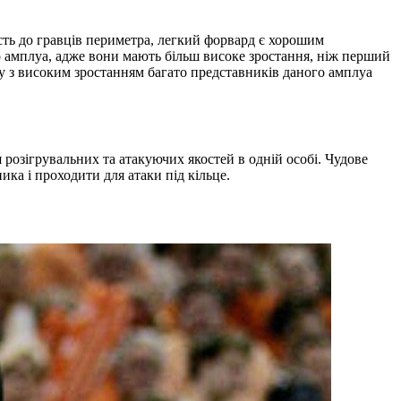
ть до гравців периметра, легкий форвард є хорошим
го амплуа, адже вони мають більш високе зростання, ніж перший
ку з високим зростанням багато представників даного амплуа
 розігрувальних та атакуючих якостей в одній особі. Чудове
ка і проходити для атаки під кільце.