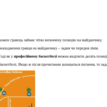
 кожен гравець займає чітко визначену позицію на майданчику.
цезнаходження гравця на майданчику – задня чи передня лінія.
Тоді як у
професійному баскетболі
можна виділити десять позиц
скетболі. Якщо ж після прочитання залишаться питання, то зада