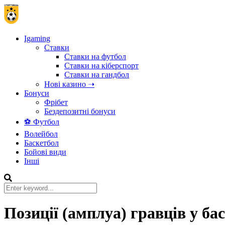
Igaming
Ставки
Ставки на футбол
Ставки на кіберспорт
Ставки на гандбол
Нові казино ➝
Бонуси
Фрібет
Бездепозитні бонуси
⚽ Футбол
Волейбол
Баскетбол
Бойові види
Інші
Позиції (амплуа) гравців у ба