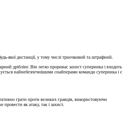
будь-якої дистанції, у тому числі триочковий та штрафний.
арний дріблінг. Він легко прориває захист суперника і входить
пікується найнебезпечнішими снайперами команди суперника і є
ьтативно грати проти великих гравців, використовуючи
провести як атаку, так і захист.