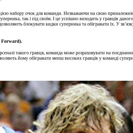
кцією набору очок для команди. Незважаючи на свою приналежніс
уперника, так і під своїм. І це успішно виходить у гравців дано
дозволяють блокувати кидки суперника та обігравати їх. У зв’яз
t Forward).
рсеналі такого гравця, команда може розраховувати на поєднання
зволяють йому обігравати менш високих гравців у команді суперни