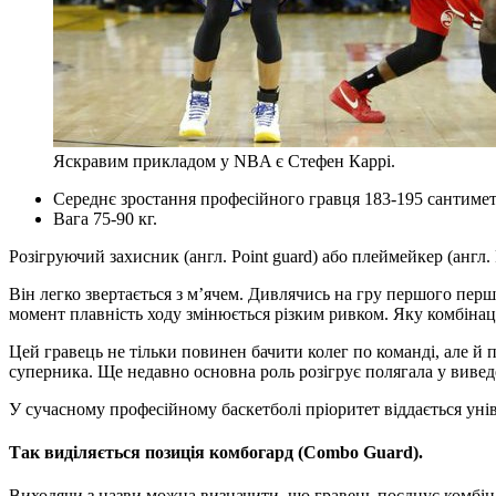
Яскравим прикладом у NBA є Стефен Каррі.
Середнє зростання професійного гравця 183-195 сантимет
Вага 75-90 кг.
Розігруючий захисник (англ. Point guard) або плеймейкер (англ.
Він легко звертається з м’ячем. Дивлячись на гру першого перш
момент плавність ходу змінюється різким ривком. Яку комбінаці
Цей гравець не тільки повинен бачити колег по команді, але й 
суперника. Ще недавно основна роль розігрує полягала у виведен
У сучасному професійному баскетболі пріоритет віддається унів
Так виділяється позиція комбогард (Combo Guard).
Виходячи з назви можна визначити, що гравець поєднує комбінац