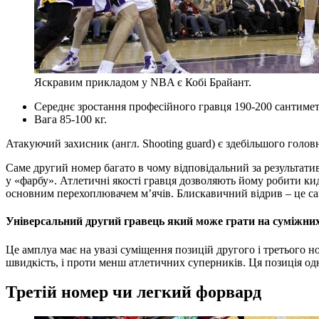
Яскравим прикладом у NBA є Кобі Брайант.
Середнє зростання професійного гравця 190-200 сантимет
Вага 85-100 кг.
Атакуючий захисник (англ. Shooting guard) є здебільшого голов
Саме другий номер багато в чому відповідальний за результатив
у «фарбу». Атлетичні якості гравця дозволяють йому робити ки
основним перехоплювачем м’ячів. Блискавичний відрив – це сам
Універсальний другий гравець який може грати на суміжних 
Це амплуа має на увазі суміщення позицій другого і третього 
швидкість, і проти менш атлетичних суперників. Ця позиція одна
Третій номер чи легкий форвард