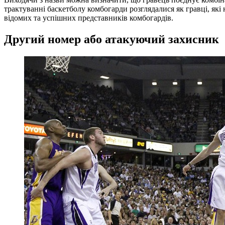
трактуванні баскетболу комбогарди розглядалися як гравці, які 
відомих та успішних представників комбогардів.
Другий номер або атакуючий захисник