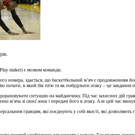
рів.
 Play maker) є мозком команди.
ого номера, здається, що баскетбольний м’яч є продовженням його
ю почати, в який бік піти та як побудувати атаку – це завдання
прораховувати ситуацію на майданчику. Під час захисних дій гра
ні м’яча зі своєї зони і передачі його в атаку. Але цей час мину
ерсальним гравцям, які поєднують у собі якості, які дозволяють 
ію якостей необхідним для захисту і нападу. Так гравець виконує