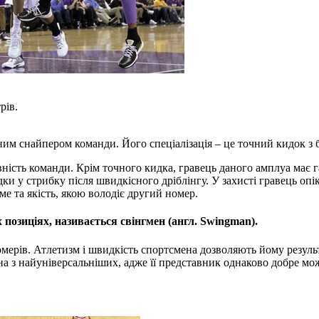
рів.
ним снайпером команди. Його спеціалізація – це точний кидок з 
ність команди. Крім точного кидка, гравець даного амплуа має г
дки у стрибку після швидкісного дріблінгу. У захисті гравець о
е та якість, якою володіє другий номер.
позиціях, називається свінгмен (англ. Swingman).
номерів. Атлетизм і швидкість спортсмена дозволяють йому резул
 з найуніверсальніших, адже її представник однаково добре може 