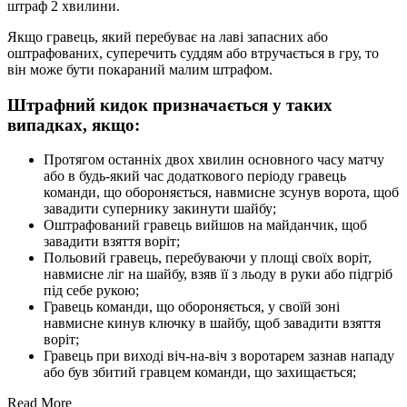
штраф 2 хвилини.
Якщо гравець, який перебуває на лаві запасних або
оштрафованих, суперечить суддям або втручається в гру, то
він може бути покараний малим штрафом.
Штрафний кидок призначається у таких
випадках, якщо:
Протягом останніх двох хвилин основного часу матчу
або в будь-який час додаткового періоду гравець
команди, що обороняється, навмисне зсунув ворота, щоб
завадити супернику закинути шайбу;
Оштрафований гравець вийшов на майданчик, щоб
завадити взяття воріт;
Польовий гравець, перебуваючи у площі своїх воріт,
навмисне ліг на шайбу, взяв її з льоду в руки або підгріб
під себе рукою;
Гравець команди, що обороняється, у своїй зоні
навмисне кинув ключку в шайбу, щоб завадити взяття
воріт;
Гравець при виході віч-на-віч з воротарем зазнав нападу
або був збитий гравцем команди, що захищається;
Read More