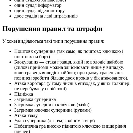
один суддя-інформатор
один суддя відеоповтору
двоє суддів на лаві штрафників
Порушення правил та штрафи
У хокеї виділяються такі типи порушення правил:
Поштовх суперника (так само, як поштовх ключкою і
поштовх на борт)
Блокування — атака гравця, який не володіє шайбою
(силові прийоми можна здійснювати лише у випадку,
коли гравець володіє шайбою; при цьому гравець не
повинен зробити більше двох кроків у бік атакованого).
Атака воротаря (у тому числі в епізодах, у яких голкіпер
не перебуває у своїй зоні)
Підніжка
Затримка суперника
Затримка суперника ключкою (зачіп)
Затримка ключки суперника (руками)
Атака ззаду
Удар суперника (ліктем, коліном, тощо)
Небезпечна гра високо піднятою ключкою (вище рівня
плечей)