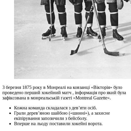
3 березня 1875 року в Монреалі на ковзанці «Вікторія» було
проведено перший хокейний матч , інформація про який була
зафіксована в монреальській газеті «Montreal Gazette».
Кожна команда складалася з дев’яти осіб.
Грали дерев’яною шайбою («шинні»), а захисне
екіпірування запозичили з бейсболу.
Вперше на льоду поставили хокейні ворота.