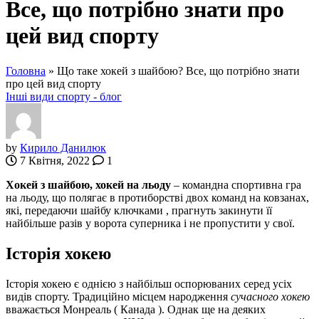
Все, що потрібно знати про
цей вид спорту
Головна
»
Що таке хокей з шайбою? Все, що потрібно знати
про цей вид спорту
Інші види спорту - блог
by
Кирило Данилюк
7 Квітня, 2022
1
Хокей з шайбою, хокей на льоду
– командна спортивна гра
на льоду, що полягає в протиборстві двох команд на ковзанах,
які, передаючи шайбу ключками , прагнуть закинути її
найбільше разів у ворота суперника і не пропустити у свої.
Історія хокею
Історія хокею є однією з найбільш оспорюваних серед усіх
видів спорту. Традиційно місцем народження
сучасного хокею
вважається Монреаль ( Канада ). Однак ще на деяких