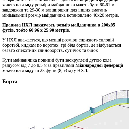
хокею на льоду
розміри майданчика мають бути 60-61 м
завдовжки та 29-30 м завширшки; для інших змагань
мінімальний розмір майданчика встановлено 40х20 метрів.
Правила НХЛ наказують розмір майданчика в 200х85
футів, тобто 60,96 х 25,90 метрів.
У НХЛ вважається, що менші розміри сприяють силовій
боротьбі, кидкам по воротах, грі біля бортів, де відбувається
багато спекотних єдиноборств, сутичок та бійок
Кути майданчика повинні бути заокруглені дугою кола
радіусом від 7 до 8,5 м за правилами
Міжнародної федерації
хокею на льоду
та 28 футів (8,53 м) у НХЛ.
Борта