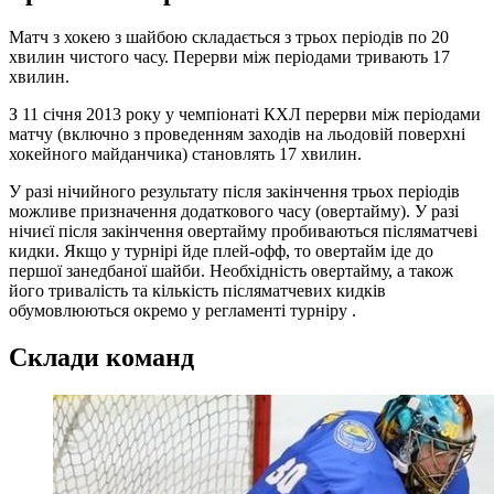
Матч з хокею з шайбою складається з трьох періодів по 20
хвилин чистого часу. Перерви між періодами тривають 17
хвилин.
З 11 січня 2013 року у чемпіонаті КХЛ перерви між періодами
матчу (включно з проведенням заходів на льодовій поверхні
хокейного майданчика) становлять 17 хвилин.
У разі нічийного результату після закінчення трьох періодів
можливе призначення додаткового часу (овертайму). У разі
нічиєї після закінчення овертайму пробиваються післяматчеві
кидки. Якщо у турнірі йде плей-офф, то овертайм іде до
першої занедбаної шайби. Необхідність овертайму, а також
його тривалість та кількість післяматчевих кидків
обумовлюються окремо у регламенті турніру .
Склади команд