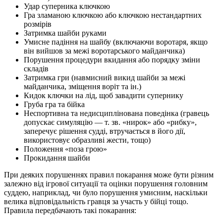
Удар суперника ключкою
Гра зламаною ключкою або ключкою нестандартних
розмірів
Затримка шайби руками
Умисне падіння на шайбу (включаючи воротаря, якщо
він вийшов за межі воротарського майданчика)
Порушення процедури вкидання або порядку зміни
складів
Затримка гри (навмисний викид шайби за межі
майданчика, зміщення воріт та ін.)
Кидок ключки на лід, щоб завадити супернику
Груба гра та бійка
Неспортивна та недисциплінована поведінка (гравець
допускає симуляцію — т. зв. «нирок» або «рибку»,
заперечує рішення судді, втручається в його дії,
використовує образливі жести, тощо)
Положення «поза грою»
Прокидання шайби
При деяких порушеннях правил покарання може бути різним
залежно від ігрової ситуації та оцінки порушення головним
суддею, наприклад, чи було порушення умисним, наскільки
велика відповідальність гравця за участь у бійці тощо.
Правила передбачають такі покарання: