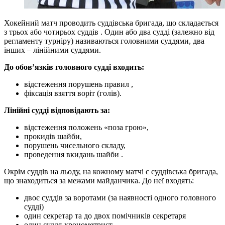
Хокейний матч проводить суддівська бригада, що складається
з трьох або чотирьох суддів . Один або два судді (залежно від
регламенту турніру) називаються головними суддями, два
інших – лінійними суддями.
До обов’язків головного судді входить:
відстеження порушень правил ,
фіксація взяття воріт (голів).
Лінійні судді відповідають за:
відстеження положень «поза грою»,
прокидів шайби,
порушень чисельного складу,
проведення вкидань шайби .
Окрім суддів на льоду, на кожному матчі є суддівська бригада,
що знаходиться за межами майданчика. До неї входять:
двоє суддів за воротами (за наявності одного головного
судді)
один секретар та до двох помічників секретаря
один суддя-хронометрист