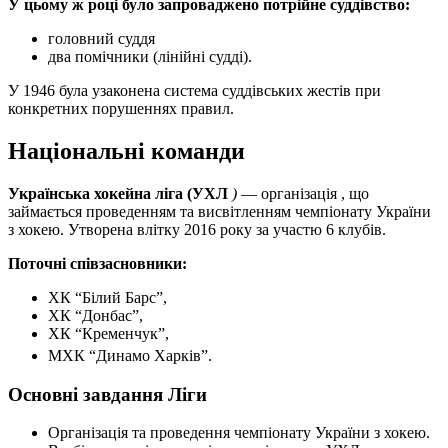
У цьому ж році було запроваджено потрійне суддівство:
головний суддя
два помічники (лінійні судді).
У 1946 була узаконена система суддівських жестів при
конкретних порушеннях правил.
Національні команди
Українська хокейна ліга (УХЛ
)
— організація , що
займається проведенням та висвітленням чемпіонату України
з хокею. Утворена влітку 2016 року за участю 6 клубів.
Поточні співзасновники:
ХК “Білий Барс”,
ХК “Донбас”,
ХК “Кременчук”,
МХК “Динамо Харків”.
Основні завдання Ліги
Організація та проведення чемпіонату України з хокею.