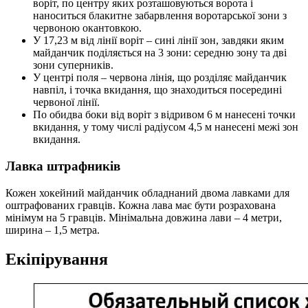
воріт, по центру яких розташовуються ворота і
наноситься блакитне забарвлення воротарської зони з
червоною окантовкою.
У 17,23 м від лінії воріт – сині лінії зон, завдяки яким
майданчик поділяється на 3 зони: середню зону та дві
зони суперників.
У центрі поля – червона лінія, що розділяє майданчик
навпіл, і точка вкидання, що знаходиться посередині
червоної лінії.
По обидва боки від воріт з відривом 6 м нанесені точки
вкидання, у тому числі радіусом 4,5 м нанесені межі зон
вкидання.
Лавка штрафників
Кожен хокейний майданчик обладнаний двома лавками для
оштрафованих гравців. Кожна лава має бути розрахована
мінімум на 5 гравців. Мінімальна довжина лави – 4 метри,
ширина – 1,5 метра.
Екіпірування