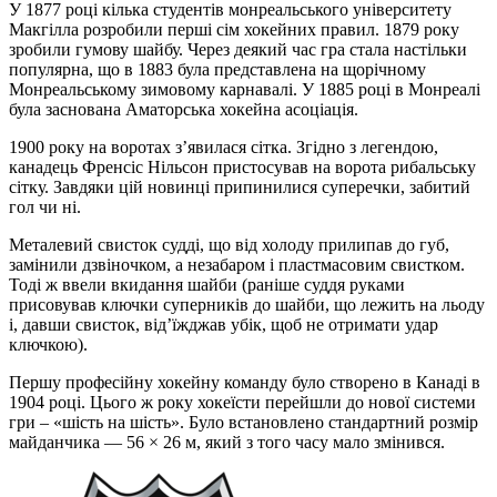
У 1877 році кілька студентів монреальського університету
Макгілла розробили перші сім хокейних правил. 1879 року
зробили гумову шайбу. Через деякий час гра стала настільки
популярна, що в 1883 була представлена ​​на щорічному
Монреальському зимовому карнавалі. У 1885 році в Монреалі
була заснована Аматорська хокейна асоціація.
1900 року на воротах з’явилася сітка. Згідно з легендою,
канадець Френсіс Нільсон пристосував на ворота рибальську
сітку. Завдяки цій новинці припинилися суперечки, забитий
гол чи ні.
Металевий свисток судді, що від холоду прилипав до губ,
замінили дзвіночком, а незабаром і пластмасовим свистком.
Тоді ж ввели вкидання шайби (раніше суддя руками
присовував ключки суперників до шайби, що лежить на льоду
і, давши свисток, від’їжджав убік, щоб не отримати удар
ключкою).
Першу професійну хокейну команду було створено в Канаді в
1904 році. Цього ж року хокеїсти перейшли до нової системи
гри – «шість на шість». Було встановлено стандартний розмір
майданчика — 56 × 26 м, який з того часу мало змінився.