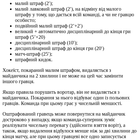
малий штраф (2′);
малий лавковий штраф (2′), на відміну від малого
штрафу у тому, що дається всій команді, а чи не гравцю
особисто;
подвійний малий штраф (2’+2′)
великий + автоматично дисциплінарний до кінця гри
штраф (5’+20)
дисциплінарний штраф (10′);
дисциплінарний штраф до кінця гри (20′)
матч-штраф (25′);
штрафний кидок.
Хокеїст, покараний малим штрафом, видаляється з
майданчика на 2 хвилини і не може на цей час замінити
іншого гравця.
Якщо правила порушить воротар, він не видаляється з
майданчика. Покарання за нього відбуває один із польових
гравців. Команда при цьому грає у чисельній меншості.
Оштрафований гравець може повернутися на майданчик
достроково у випадку, якщо команда-суперник зуміє
реалізувати чисельну перевагу (здійснити взяття воріт), а
також, якщо видалення відбулося менше ніж за дві хвилини до
кінця матчу, але при цьому гравцеві все одно записується