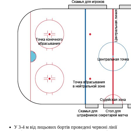
У 3-4 м від лицьових бортів проведені червоні лінії