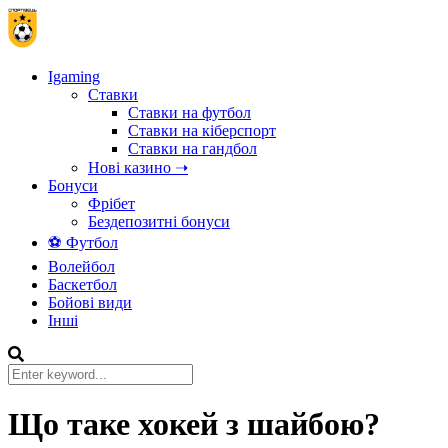
Igaming
Ставки
Ставки на футбол
Ставки на кіберспорт
Ставки на гандбол
Нові казино ➝
Бонуси
Фрібет
Бездепозитні бонуси
⚽ Футбол
Волейбол
Баскетбол
Бойові види
Інші
Що таке хокей з шайбою?