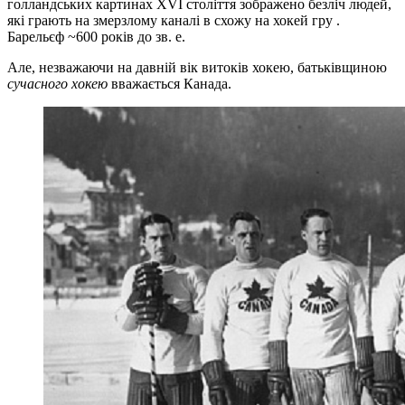
голландських картинах XVI століття зображено безліч людей,
які грають на змерзлому каналі в схожу на хокей гру .
Барельєф ~600 років до зв. е.
Але, незважаючи на давній вік витоків хокею, батьківщиною
сучасного хокею
вважається Канада.