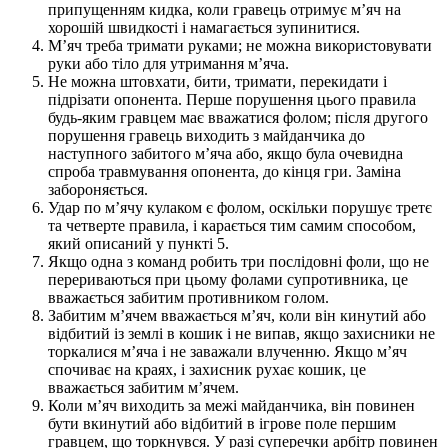
припущенням кидка, коли гравець отримує м’яч на
хорошій швидкості і намагається зупинитися.
М’яч треба тримати руками; не можна використовувати
руки або тіло для утримання м’яча.
Не можна штовхати, бити, тримати, перекидати і
підрізати опонента. Перше порушення цього правила
будь-яким гравцем має вважатися фолом; після другого
порушення гравець виходить з майданчика до
наступного забитого м’яча або, якщо була очевидна
спроба травмування опонента, до кінця гри. Заміна
забороняється.
Удар по м’ячу кулаком є ​​фолом, оскільки порушує третє
та четверте правила, і карається тим самим способом,
який описаний у пункті 5.
Якщо одна з команд робить три послідовні фоли, що не
перериваються при цьому фолами супротивника, це
вважається забитим противником голом.
Забитим м’ячем вважається м’яч, коли він кинутий або
відбитий із землі в кошик і не випав, якщо захисники не
торкалися м’яча і не заважали влученню. Якщо м’яч
спочиває на краях, і захисник рухає кошик, це
вважається забитим м’ячем.
Коли м’яч виходить за межі майданчика, він повинен
бути вкинутий або відбитий в ігрове поле першим
гравцем, що торкнувся. У разі суперечки арбітр повинен