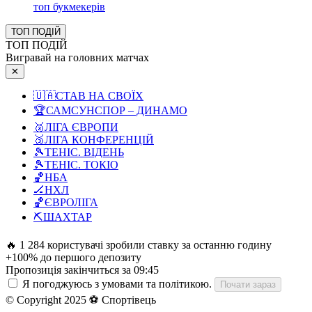
топ букмекерів
ТОП ПОДІЙ
ТОП ПОДІЙ
Вигравай на головних матчах
✕
🇺🇦
СТАВ НА СВОЇХ
🏆
САМСУНСПОР – ДИНАМО
🥈
ЛІГА ЄВРОПИ
🥉
ЛІГА КОНФЕРЕНЦІЙ
🎾
ТЕНІС. ВІДЕНЬ
🎾
ТЕНІС. ТОКІО
🏀
НБА
🏒
НХЛ
🏀
ЄВРОЛІГА
⛏️
ШАХТАР
🔥 1 284 користувачі зробили ставку за останню годину
+100% до першого депозиту
Пропозиція закінчиться за
09:43
Я погоджуюсь з умовами та політикою.
Почати зараз
© Copyright 2025 ⚽ Спортівець