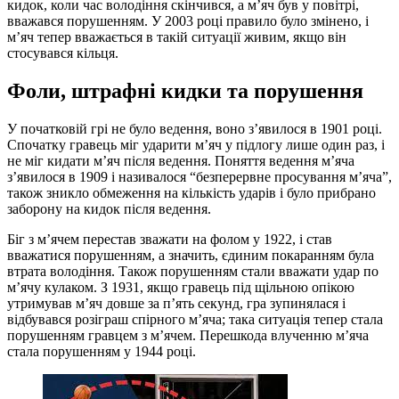
кидок, коли час володіння скінчився, а м’яч був у повітрі,
вважався порушенням. У 2003 році правило було змінено, і
м’яч тепер вважається в такій ситуації живим, якщо він
стосувався кільця.
Фоли, штрафні кидки та порушення
У початковій грі не було ведення, воно з’явилося в 1901 році.
Спочатку гравець міг ударити м’яч у підлогу лише один раз, і
не міг кидати м’яч після ведення. Поняття ведення м’яча
з’явилося в 1909 і називалося “безперервне просування м’яча”,
також зникло обмеження на кількість ударів і було прибрано
заборону на кидок після ведення.
Біг з м’ячем перестав зважати на фолом у 1922, і став
вважатися порушенням, а значить, єдиним покаранням була
втрата володіння. Також порушенням стали вважати удар по
м’ячу кулаком. З 1931, якщо гравець під щільною опікою
утримував м’яч довше за п’ять секунд, гра зупинялася і
відбувався розіграш спірного м’яча; така ситуація тепер стала
порушенням гравцем з м’ячем. Перешкода влученню м’яча
стала порушенням у 1944 році.