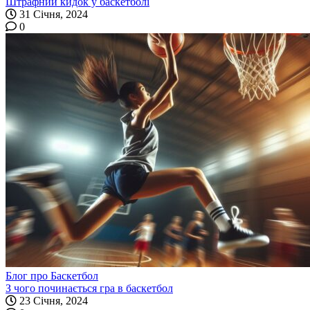
Штрафний кидок у баскетболі
31 Січня, 2024
0
Блог про Баскетбол
З чого починається гра в баскетбол
23 Січня, 2024