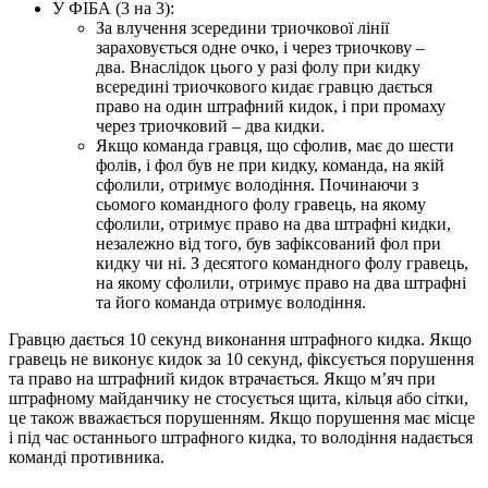
У ФІБА (3 на 3):
За влучення зсередини триочкової лінії
зараховується одне очко, і через триочкову –
два. Внаслідок цього у разі фолу при кидку
всередині триочкового кидає гравцю дається
право на один штрафний кидок, і при промаху
через триочковий – два кидки.
Якщо команда гравця, що сфолив, має до шести
фолів, і фол був не при кидку, команда, на якій
сфолили, отримує володіння. Починаючи з
сьомого командного фолу гравець, на якому
сфолили, отримує право на два штрафні кидки,
незалежно від того, був зафіксований фол при
кидку чи ні. З десятого командного фолу гравець,
на якому сфолили, отримує право на два штрафні
та його команда отримує володіння.
Гравцю дається 10 секунд виконання штрафного кидка. Якщо
гравець не виконує кидок за 10 секунд, фіксується порушення
та право на штрафний кидок втрачається. Якщо м’яч при
штрафному майданчику не стосується щита, кільця або сітки,
це також вважається порушенням. Якщо порушення має місце
і під час останнього штрафного кидка, то володіння надається
команді противника.