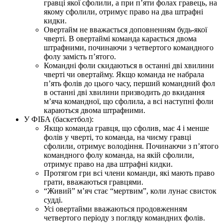
гравці якої сфолили, а при п’яти фолах гравець, на
якому сфолили, отримує право на два штрафні
кидки.
Овертайм не вважається доповненням будь-якої
чверті. В овертаймі команда карається двома
штрафними, починаючи з четвертого командного
фолу замість п’ятого.
Командні фоли скидаються в останні дві хвилини
чверті чи овертайму. Якщо команда не набрала
п’ять фолів до цього часу, перший командний фол
в останні дві хвилини призводить до вкидання
м’яча командної, що сфолила, а всі наступні фоли
караються двома штрафними.
У ФІБА (баскетбол):
Якщо команда гравця, що сфолив, має 4 і менше
фолів у чверті, то команда, на чиєму гравці
сфолили, отримує володіння. Починаючи з п’ятого
командного фолу команда, на якій сфолили,
отримує право на два штрафні кидки.
Протягом гри всі члени команди, які мають право
грати, вважаються гравцями.
“Живий” м’яч стає “мертвим”, коли лунає свисток
судді.
Усі овертайми вважаються продовженням
четвертого періоду з погляду командних фолів.