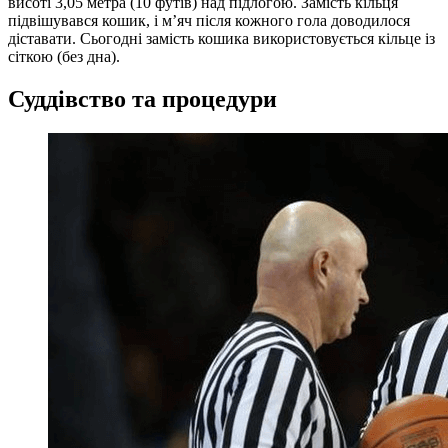
висоті 3,05 метра (10 футів) над підлогою. Замість кільця
підвішувався кошик, і м’яч після кожного гола доводилося
діставати. Сьогодні замість кошика використовується кільце із
сіткою (без дна).
Суддівство та процедури