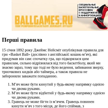
Перші правила
15 січня 1892 року Джеймс Нейсміт опублікував правила для
гри «Basket Ball» (дослівно з англійської: кошик-м’яч), які
придумав він сам: спочатку гра, що підкорялася цим
правилам, сильно відрізнялася від того баскетболу, який ми
знаємо зараз, тому що тоді не було ведення, забивання зверху,
триочкових кидків або таймера, а також правила не
забороняли заважати попаданню.
М’яч може бути кинутий у будь-якому напрямку однією
чи двома руками.
М’яч може бути відбитий у будь-якому напрямку однією
чи двома руками.
Гравець не може бігти із м’ячем. Гравець повинен
кинути м’яч з того місця, де його спіймав, з