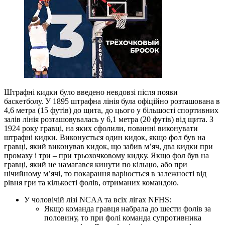
Штрафні кидки було введено невдовзі після появи
баскетболу. У 1895 штрафна лінія була офіційно розташована в
4,6 метра (15 футів) до щита, до цього у більшості спортивних
залів лінія розташовувалась у 6,1 метра (20 футів) від щита. З
1924 року гравці, на яких сфолили, повинні виконувати
штрафні кидки. Виконується один кидок, якщо фол був на
гравці, який виконував кидок, що забив м’яч, два кидки при
промаху і три – при трьохочковому кидку. Якщо фол був на
гравці, який не намагався кинути по кільцю, або при
нічийному м’ячі, то покарання варіюється в залежності від
рівня гри та кількості фолів, отриманих командою.
У чоловічій лізі NCAA та всіх лігах NFHS:
Якщо команда гравця набрала до шести фолів за
половину, то при фолі команда супротивника