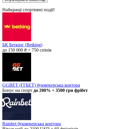
Найкращі спортивні події!
БК Беткінг (Betking)
до 150 000 ₴ + 750 спінів
GGBET (ГГБЕТ) букмекерська контора
Бонус на спорт
до 200% + 3500 грн фрібет
Rainbet букмекерська контора
Вітальний до 2100 USD + 60 фріспінів