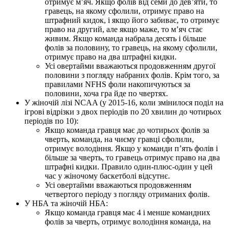
отримує м’яч. Якщо фолів від семи до дев’яти, то
гравець, на якому сфолили, отримує право на
штрафний кидок, і якщо його забиває, то отримує
право на другий, але якщо маже, то м’яч стає
живим. Якщо команда набрала десять і більше
фолів за половину, то гравець, на якому сфолили,
отримує право на два штрафні кидки.
Усі овертайми вважаються продовженням другої
половини з погляду набраних фолів. Крім того, за
правилами NFHS фоли накопичуються за
половини, хоча гра йде по чвертях.
У жіночій лізі NCAA (у 2015-16, коли змінилося поділ на
ігрові відрізки з двох періодів по 20 хвилин до чотирьох
періодів по 10):
Якщо команда гравця має до чотирьох фолів за
чверть, команда, на чиєму гравці сфолили,
отримує володіння. Якщо у команди п’ять фолів і
більше за чверть, то гравець отримує право на два
штрафні кидки. Правило один-плюс-один у цей
час у жіночому баскетболі відсутнє.
Усі овертайми вважаються продовженням
четвертого періоду з погляду отриманих фолів.
У НБА та жіночій НБА:
Якщо команда гравця має 4 і менше командних
фолів за чверть, отримує володіння команда, на