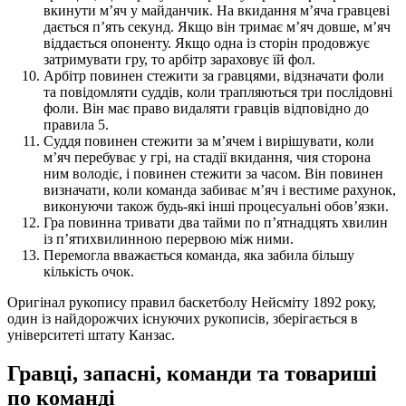
вкинути м’яч у майданчик. На вкидання м’яча гравцеві
дається п’ять секунд. Якщо він тримає м’яч довше, м’яч
віддається опоненту. Якщо одна із сторін продовжує
затримувати гру, то арбітр зараховує їй фол.
Арбітр повинен стежити за гравцями, відзначати фоли
та повідомляти суддів, коли трапляються три послідовні
фоли. Він має право видаляти гравців відповідно до
правила 5.
Суддя повинен стежити за м’ячем і вирішувати, коли
м’яч перебуває у грі, на стадії вкидання, чия сторона
ним володіє, і повинен стежити за часом. Він повинен
визначати, коли команда забиває м’яч і вестиме рахунок,
виконуючи також будь-які інші процесуальні обов’язки.
Гра повинна тривати два тайми по п’ятнадцять хвилин
із п’ятихвилинною перервою між ними.
Перемогла вважається команда, яка забила більшу
кількість очок.
Оригінал рукопису правил баскетболу Нейсміту 1892 року,
один із найдорожчих існуючих рукописів, зберігається в
університеті штату Канзас.
Гравці, запасні, команди та товариші
по команді