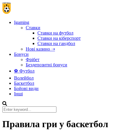
Igaming
Ставки
Ставки на футбол
Ставки на кіберспорт
Ставки на гандбол
Нові казино ➝
Бонуси
Фрібет
Бездепозитні бонуси
⚽ Футбол
Волейбол
Баскетбол
Бойові види
Інші
Правила гри у баскетбол