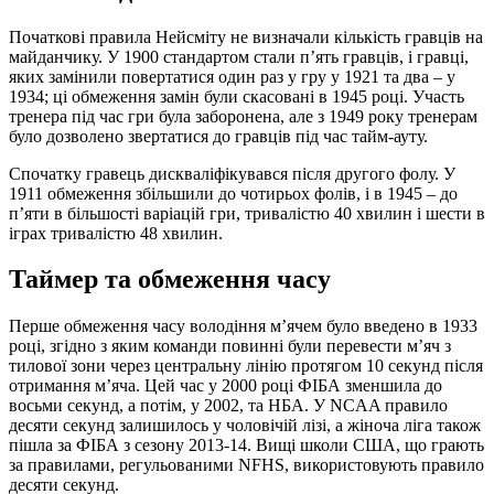
Початкові правила Нейсміту не визначали кількість гравців на
майданчику. У 1900 стандартом стали п’ять гравців, і гравці,
яких замінили повертатися один раз у гру у 1921 та два – у
1934; ці обмеження замін були скасовані в 1945 році. Участь
тренера під час гри була заборонена, але з 1949 року тренерам
було дозволено звертатися до гравців під час тайм-ауту.
Спочатку гравець дискваліфікувався після другого фолу. У
1911 обмеження збільшили до чотирьох фолів, і в 1945 – до
п’яти в більшості варіацій гри, тривалістю 40 хвилин і шести в
іграх тривалістю 48 хвилин.
Таймер та обмеження часу
Перше обмеження часу володіння м’ячем було введено в 1933
році, згідно з яким команди повинні були перевести м’яч з
тилової зони через центральну лінію протягом 10 секунд після
отримання м’яча. Цей час у 2000 році ФІБА зменшила до
восьми секунд, а потім, у 2002, та НБА. У NCAA правило
десяти секунд залишилось у чоловічій лізі, а жіноча ліга також
пішла за ФІБА з сезону 2013-14. Вищі школи США, що грають
за правилами, регульованими NFHS, використовують правило
десяти секунд.