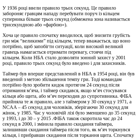
У 1936 році ввели правило трьох секунд. Це правило
забороняє гравцям нападу перебувати поруч із кільцем
суперника більше трьох секунд (обмежена зона називається
трисекундною або «фарбою»).
Хоча це правило спочатку вводилося, щоб знизити грубість
гри між “великими” під кільцем, тепер вважається, що воно
потрібно, щоб запобігти ситуації, коли високий великий
гравець намагається отримати перевагу, стоячи під
кільцем. Коли НБА стало дозволяти зонний захист у 2001
році, правило трьох секунд було введено і для захисників.
Таймер був вперше представлений в НБА в 1954 році, він був
введений з метою збільшення темпу гри. Тоді командам
потрібно було зробити кидок протягом 24 секунд після
отримання м’яча, і таймер скидався, якщо м’яч стосувався
кільця або щита, або м’яч переходив до супротивника. ФІБА
прийняла те ж правило, але з таймером у 30 секунд у 1971, а
NCAA – 45 секунд для чоловіків, зберігаючи 30 секунд для
жінок, у 1985. Час у чоловічій лізі було зменшено до 35 секунд
у 1993, і до 30 – у 2015 .ФІБА також скоротила час до 24
секунд в 2000, і змінила правило скидання таймера,
залишивши скидання таймера після того, як м’яч торкнувся
кільця, і прибравши скидання після торкання щита. Спочатку