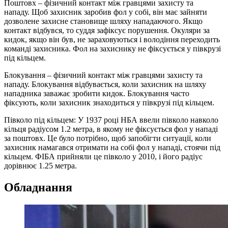
Поштовх – фізичний контакт між гравцями захисту та
нападу. Щоб захисник заробив фол у собі, він має зайняти
дозволене захисне становище шляху нападаючого. Якщо
контакт відбувся, то суддя зафіксує порушення. Окуляри за
кидок, якщо він був, не зараховуються і володіння переходить
команді захисника. Фол на захиснику не фіксується у півкрузі
під кільцем.
Блокування – фізичний контакт між гравцями захисту та
нападу. Блокування відбувається, коли захисник на шляху
нападника заважає зробити кидок. Блокування часто
фіксують, коли захисник знаходиться у півкрузі під кільцем.
Півколо під кільцем: У 1937 році НБА ввели півколо навколо
кільця радіусом 1.2 метра, в якому не фіксується фол у нападі
за поштовх. Це було потрібно, щоб запобігти ситуації, коли
захисник намагався отримати на собі фол у нападі, стоячи під
кільцем. ФІБА прийняли це півколо у 2010, і його радіус
дорівнює 1.25 метра.
Обладнання