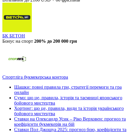
БК БЕТОН
Бонус на спорт
200% до 200 000 грн
Спортліга букмекерська контора
Шашки: повні правила гри, стратегії перемоги та гра
онлайн
Сумо: що це, правила, історія та таємниці японського
бойового мистецтва
Хортинг: що це, правила, види та історія українського
бойового мистецтва
Ставки на Олександр Усик – Ріко Верховен: прогноз та
коефіцієнти букмекерів на бій
Ставки Пол Джошуа 2025: прогноз бою, коефіцієнти та