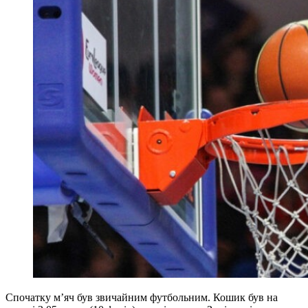
Спочатку м’яч був звичайним футбольним. Кошик був на