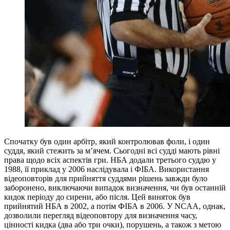
Спочатку був один арбітр, який контролював фоли, і один
суддя, який стежить за м’ячем. Сьогодні всі судді мають рівні
права щодо всіх аспектів гри. НБА додали третього суддю у
1988, її приклад у 2006 наслідувала і ФІБА. Використання
відеоповторів для прийняття суддями рішень завжди було
заборонено, виключаючи випадок визначення, чи був останній
кидок періоду до сирени, або після. Цей виняток був
прийнятий НБА в 2002, а потім ФІБА в 2006. У NCAA, однак,
дозволили перегляд відеоповтору для визначення часу,
цінності кидка (два або три очки), порушень, а також з метою