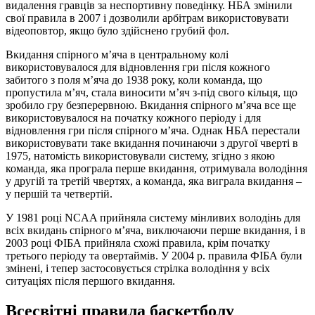
видалення гравців за неспортивну поведінку. НБА змінили
свої правила в 2007 і дозволили арбітрам використовувати
відеоповтор, якщо було здійснено грубий фол.
Вкидання спірного м’яча в центральному колі
використовувалося для відновлення гри після кожного
забитого з поля м’яча до 1938 року, коли команда, що
пропустила м’яч, стала виносити м’яч з-під свого кільця, що
зробило гру безперервною. Вкидання спірного м’яча все ще
використовувалося на початку кожного періоду і для
відновлення гри після спірного м’яча. Однак НБА перестали
використовувати таке вкидання починаючи з другої чверті в
1975, натомість використовували систему, згідно з якою
команда, яка програла перше вкидання, отримувала володіння
у другій та третій чвертях, а команда, яка виграла вкидання –
у першій та четвертій.
У 1981 році NCAA прийняла систему мінливих володінь для
всіх вкидань спірного м’яча, виключаючи перше вкидання, і в
2003 році ФІБА прийняла схожі правила, крім початку
третього періоду та овертаймів. У 2004 р. правила ФІБА були
змінені, і тепер застосовується стрілка володіння у всіх
ситуаціях після першого вкидання.
Всесвітні правила баскетболу