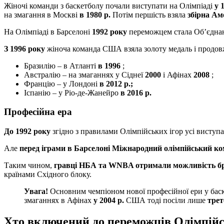
Жіночі команди з баскетболу почали виступати на Олімпіаді
у 
на змагання в Москві
в 1980 р.
Потім першість взяла
збірна Ам
На Олімпіаді в Барселоні
1992 року
переможцем стала Об’єднан
З 1996 року
жіноча команда США взяла золоту медаль і продов
Бразилію – в Атланті
в 1996
;
Австралію – на змаганнях у Сіднеї
2000
і Афінах
2008
;
Францію – у Лондоні
в 2012 р.;
Іспанію – у Ріо-де-Жанейро
в 2016 р.
Професійна ера
До 1992 року
згідно з правилами Олімпійських ігор усі висту
Але
перед іграми в Барселоні Міжнародний олімпійський ко
Таким чином,
гравці НБА та WNBA отримали можливість бр
країнами Східного блоку.
Увага!
Основним чемпіоном нової професійної ери у баск
змаганнях в Афінах
у 2004 р.
США тоді посіли лише
трет
Хто включений до переможців Олімпійсь