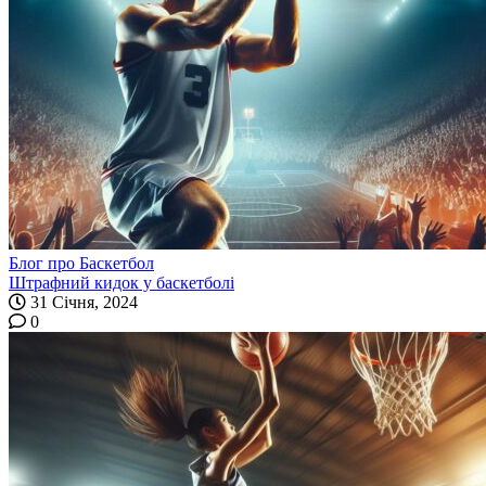
Блог про Баскетбол
Штрафний кидок у баскетболі
31 Січня, 2024
0