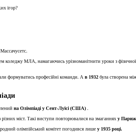
их ігор?
 Массачусетс.
ем коледжу МЛА, намагаючись урізноманітнити уроки з фізичної 
али формуватись професійні команди. А
в 1932
була створена мі
піади
авлений
на Олімпіаді у Сент-Луїсі (США)
.
 різних міст. Такі виступи повторювалися на змаганнях
у Париж
ародний олімпійський комітет погодився лише
у 1935 році.