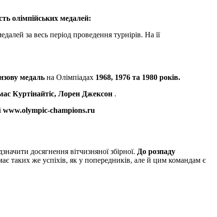
ість олімпійських медалей:
едалей за весь період проведення турнірів. На її
нзову медаль
на Олімпіадах
1968, 1976 та 1980 років.
мас Куртінайтіс, Лорен Джексон
.
і
www.olympic-champions.ru
дзначити досягнення вітчизняної збірної.
До розпаду
ає таких же успіхів, як у попередників, але й цим командам є