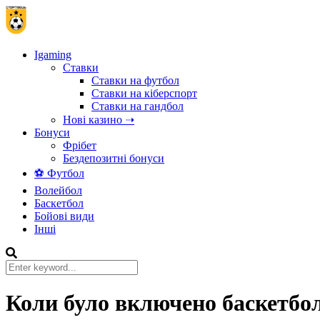
Igaming
Ставки
Ставки на футбол
Ставки на кіберспорт
Ставки на гандбол
Нові казино ➝
Бонуси
Фрібет
Бездепозитні бонуси
⚽ Футбол
Волейбол
Баскетбол
Бойові види
Інші
Коли було включено баскетбол