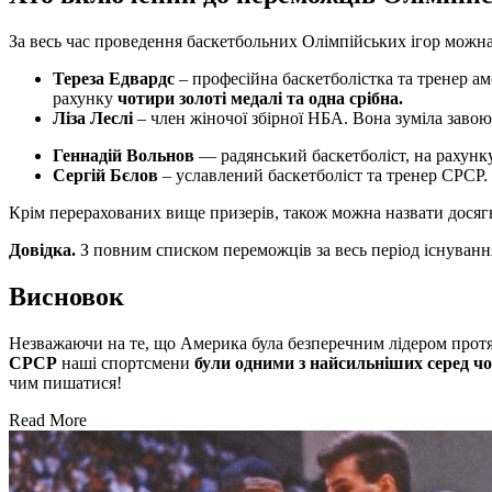
За весь час проведення баскетбольних Олімпійських ігор можн
Тереза ​​Едвардс
– професійна баскетболістка та тренер аме
рахунку
чотири золоті медалі та одна срібна.
Ліза Леслі
– член жіночої збірної НБА. Вона зуміла заво
Геннадій Вольнов
— радянський баскетболіст, на рахунк
Сергій Бєлов
– уславлений баскетболіст та тренер СРСР
Крім перерахованих вище призерів, також можна назвати досяг
Довідка.
З повним списком переможців за весь період існуванн
Висновок
Незважаючи на те, що Америка була безперечним лідером протяго
СРСР
наші спортсмени
були одними з найсильніших серед чо
чим пишатися!
Read More