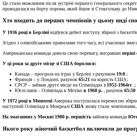
Це стало можливим після зустрічі першого генерального секре
проводилася на борту порома, який йшов зі Стокгольму до Нім
Хто входить до перших чемпіонів у цьому виді сп
У 1936 році в Берліні
відбувся дебют виступу збірної з баскетб
Згідно з олімпійськими правилами того часу, всі учасники змаг
Американська команда довела свою перевагу, вигравши
перші 
У ці роки за друге місце зі США боролися:
Канада – програла на іграх у Берліні з рахунком
19:8
;
Франція – у Лондоні, рахунок
65:21
на користь США;
СРСР – займав друге місце на Олімпіадах
з 1952-1964гг
.;
Югославія – Олімпіада в Мехіко
в 1968 р.
, рахунок
65:50
У 1972 році в Мюнхені
Америка поступилася перемогою збірн
наступній Олімпіаді в Монреалі
США
знову стали чемпіонами
На змаганнях у Москві 1980 р.
першість
зайняла команда
Юго
Якого року жіночий баскетбол включили до прог