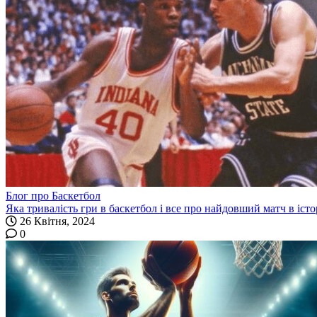
Блог про Баскетбол
Яка тривалість гри в баскетбол і все про найдовший матч в істо
26 Квітня, 2024
0