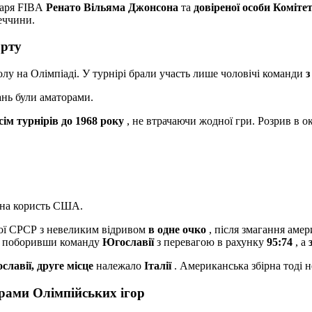
таря FIBA
​​Ренато Вільяма Джонсона
та
довіреної особи Коміте
еччини.
орту
олу на Олімпіаді. У турнірі брали участь лише чоловічі команди
з
ань були аматорами.
сім турнірів до 1968 року
, не втрачаючи жодної гри. Розрив в 
на користь США.
ої СРСР з невеликим відривом
в одне очко
, після змагання амер
, поборивши команду
Югославії
з перевагою в рахунку
95:74
, а
славії, друге місце
належало
Італії
. Американська збірна тоді н
рами Олімпійських ігор