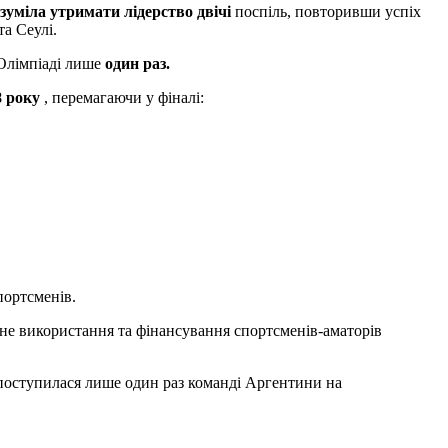
зуміла утримати лідерство двічі
поспіль, повторивши успіх
а Сеулі.
Олімпіаді лише
один раз.
8 року
, перемагаючи у фіналі:
портсменів.
вне використання та фінансування спортсменів-аматорів
 поступилася лише один раз команді Аргентини на