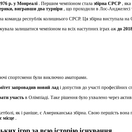
1976 р. у Монреалі
. Першим чемпіоном стала
збірна СРСР
, яка
ерики, вигравши два турніри
, що проходили в Лос-Анджелесі т
а команда республік колишнього СРСР. Ця збірна виступала на 
жувала залишатися чемпіоном на всіх наступних іграх аж
до 201
паючі спортсмени були виключно аматорами.
мітет запровадив новий лад
і допустив до участі професійних с
ати участь
в Олімпіаді. Таке рішення було ухвалено через акти
етболі, як і раніше, є Американська збірна. Свою першість вона
є місце
.
ких ігор за всю історію існування