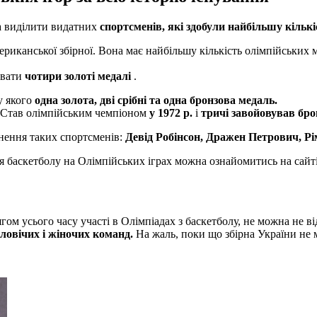
а виділити видатних
спортсменів, які здобули найбільшу кільк
риканської збірної. Вона має найбільшу кількість олімпійських м
ювати
чотири золоті медалі
.
у якого
одна золота, дві срібні та одна бронзова медаль.
. Став олімпійським чемпіоном
у 1972 р.
і
тричі завойовував бро
нення таких спортсменів:
Девід Робінсон, Дражен Петрович, Рі
я баскетболу на Олімпійських іграх можна ознайомитись на сайт
м усього часу участі в Олімпіадах з баскетболу, не можна не ві
ловічих і жіночих команд.
На жаль, поки що збірна України не м