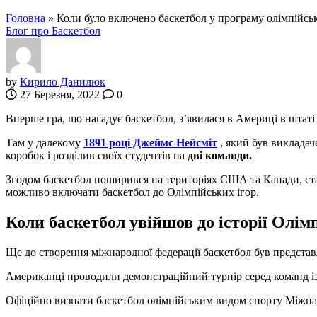
Головна
»
Коли було включено баскетбол у програму олімпійськ
Блог про Баскетбол
by
Кирило Данилюк
27 Березня, 2022
0
Вперше гра, що нагадує баскетбол, з’явилася в Америці в штаті
Там у далекому
1891 році Джеймс Нейсміт
, який був викладач
коробок і розділив своїх студентів на
дві команди.
Згодом баскетбол поширився на територіях США та Канади, ст
можливо включати баскетбол до Олімпійських ігор.
Коли баскетбол увійшов до історії Олім
Ще до створення міжнародної федерації баскетбол був предст
Американці проводили демонстраційний турнір серед команд із
Офіційно визнати баскетбол олімпійським видом спорту Міжн