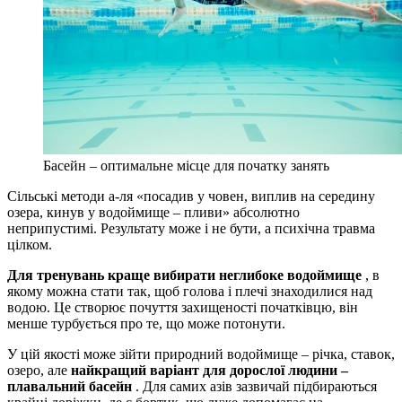
Басейн – оптимальне місце для початку занять
Сільські методи а-ля «посадив у човен, виплив на середину
озера, кинув у водоймище – пливи» абсолютно
неприпустимі. Результату може і не бути, а психічна травма
цілком.
Для тренувань краще вибирати неглибоке водоймище
, в
якому можна стати так, щоб голова і плечі знаходилися над
водою. Це створює почуття захищеності початківцю, він
менше турбується про те, що може потонути.
У цій якості може зійти природний водоймище – річка, ставок,
озеро, але
найкращий варіант для дорослої людини –
плавальний басейн
. Для самих азів зазвичай підбираються