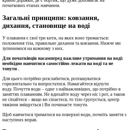
крайні доріжки, де є бортик, що дуже допомагає на
початкових етапах навчання.
Загальні принципи: ковзання,
дихання, становище на воді
У плавання є свої три кити, на яких воно тримається:
положення тіла, правильне дихання та ковзання. Нижче ми
зупинимося на кожному з них.
Для початківців насамперед важливе утримання на воді:
необхідно навчитися самостійно лежати на воді та не
тонути
.
Для цього потрібно розслабитися, розташуватися
горизонтально та випростатися. Намагайтеся відчути
воду. Почуття води – одне з найважливіших, що потрібно в
заняттях плаванням. Не вдихайте воду через ніс і рот, а також
не сіпайтеся – якщо ви сіпаєтеся, то тіло групується, центр
тяжіння зміщується і Ви починаєте тонути.
Щоб навчитися триматися на поверхні води, почніть заняття з
наступних вправ.