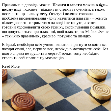
Правильна відповідь: можна.
Почати плавати можна в будь-
якому віці
, головне – відкинути страхи та сумніви, а також
поставити правильну мету. Ось тут і полягає головна
проблема висловлювання «хочу навчитися плавати» – комусь
цілком достатньо триматися на воді і не тонути, а хтось
готовий удосконалити свою техніку, скоригувавши помилки,
що допускаються при плаванні, щоб плавати, як Майкл Фелпс
– технічно правильно , красиво, потужно та швидко.
В ідеалі, необхідно всім учням плавання прагнути освоїти всі
чотири стилі, але, перш за все, необхідно мотивувати себе. Без
цього справа не зрушить з мертвої точки, тому необхідно
створити собі правильну мотивацію.
Read More