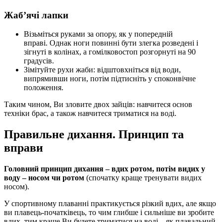
Жаб’ячі лапки
Візьміться руками за опору, як у попередній
вправі. Однак ноги повинні бути злегка розведені і
зігнуті в колінах, а гомілковостоп розгорнуті на 90
градусів.
Зімітуйте рухи жаби: відштовхніться від води,
випрямивши ноги, потім підтисніть у споконвічне
положення.
Таким чином, Ви зловите двох зайців: навчитеся основ
техніки брас, а також навчитеся триматися на воді.
Правильне дихання. Принцип та
вправи
Головний принцип дихання – вдих ротом, потім видих у
воду – носом чи ротом
(спочатку краще тренувати видих
носом).
У спортивному плаванні практикується різкий вдих, але якщо
ви плавець-початківець, то чим глибше і сильніше ви зробите
вдих, тим краще Ви будете триматися на воді – як плавальний