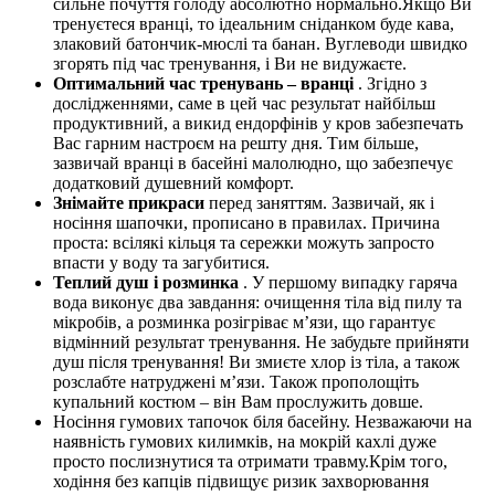
сильне почуття голоду абсолютно нормально.Якщо Ви
тренуєтеся вранці, то ідеальним сніданком буде кава,
злаковий батончик-мюслі та банан. Вуглеводи швидко
згорять під час тренування, і Ви не видужаєте.
Оптимальний час тренувань – вранці
. Згідно з
дослідженнями, саме в цей час результат найбільш
продуктивний, а викид ендорфінів у кров забезпечать
Вас гарним настроєм на решту дня. Тим більше,
зазвичай вранці в басейні малолюдно, що забезпечує
додатковий душевний комфорт.
Знімайте прикраси
перед заняттям. Зазвичай, як і
носіння шапочки, прописано в правилах. Причина
проста: всілякі кільця та сережки можуть запросто
впасти у воду та загубитися.
Теплий душ і розминка
. У першому випадку гаряча
вода виконує два завдання: очищення тіла від пилу та
мікробів, а розминка розігріває м’язи, що гарантує
відмінний результат тренування. Не забудьте прийняти
душ після тренування! Ви змиєте хлор із тіла, а також
розслабте натруджені м’язи. Також прополощіть
купальний костюм – він Вам прослужить довше.
Носіння гумових тапочок біля басейну. Незважаючи на
наявність гумових килимків, на мокрій кахлі дуже
просто послизнутися та отримати травму.Крім того,
ходіння без капців підвищує ризик захворювання