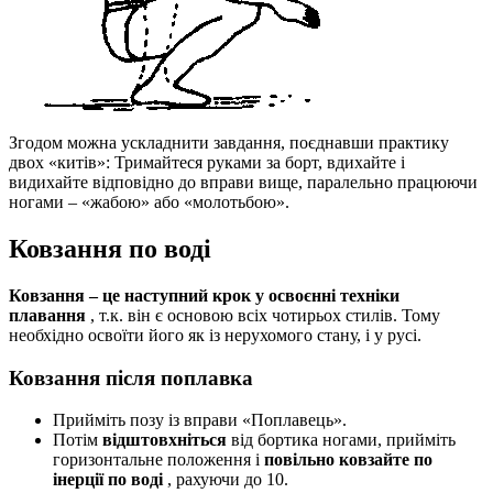
Згодом можна ускладнити завдання, поєднавши практику
двох «китів»: Тримайтеся руками за борт, вдихайте і
видихайте відповідно до вправи вище, паралельно працюючи
ногами – «жабою» або «молотьбою».
Ковзання по воді
Ковзання – це наступний крок у освоєнні техніки
плавання
, т.к. він є основою всіх чотирьох стилів. Тому
необхідно освоїти його як із нерухомого стану, і у русі.
Ковзання після поплавка
Прийміть позу із вправи «Поплавець».
Потім
відштовхніться
від бортика ногами, прийміть
горизонтальне положення і
повільно ковзайте по
інерції по воді
, рахуючи до 10.