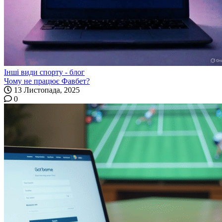
Інші види спорту - блог
Чому не працює Фавбет?
13 Листопада, 2025
0