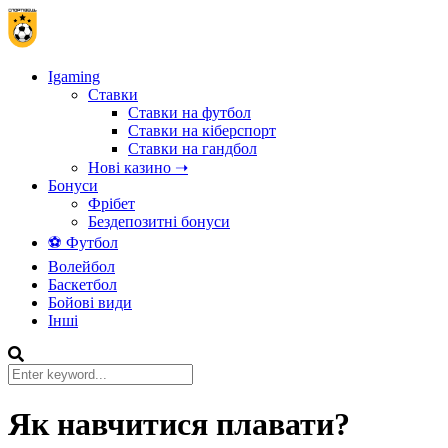
Igaming
Ставки
Ставки на футбол
Ставки на кіберспорт
Ставки на гандбол
Нові казино ➝
Бонуси
Фрібет
Бездепозитні бонуси
⚽ Футбол
Волейбол
Баскетбол
Бойові види
Інші
Як навчитися плавати?