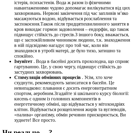
істерія, психастенія. Вода ж разом із фізичними
навантаженнями чудово допомагає вилікуватися від цих
захворювань. Нервові закінчення під час запливів м’яко
масажуються водою, відбувається розслаблення та
заспокоєння.Також після тридцятихвилинного заняття в
кров викидає гормон задоволення – ендорфін, що також
підвищує стійкість до стресів.З іншого боку, вважається,
що є заспокійливим чинником людини, т.к. знаходження
в ній підсвідомо нагадує про той час, коли він
знаходився в утробі матері, де було тихо, затишно та
спокійно.
Імунітет
. Вода в басейні досить прохолодна, що сприяє
гартуванню. Це, у свою чергу, підвищує стійкість до
застудних захворювань.
Стимуляція обмінних процесів
. Усім, хто хоче
схуднути, рекомендують записатися в басейн. Це
невипадково: плавання є досить енерговитратним
спортом, аеробним.Згадайте зі шкільного курсу біології:
кисень є одним із головних компонентів в
енергетичному обміні, що відбувається у мітохондріях
клітин. Відбувається розщеплення жирів та вуглеводів,
«палива» організму, обмін речовин прискорюється, Ви
худнете! Все просто.
Чи реально …?