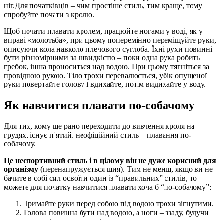
ніг.Для початківців – чим простіше стиль, тим краще, тому
спробуйте почати з кролю.
Щоб почати плавати кролем, працюйте ногами у воді, як у
вправі «молотьба», при цьому поперемінно переміщуйте руки,
описуючи кола навколо плечового суглоба. Їхні рухи повинні
бути рівномірними за швидкістю – поки одна рука робить
гребок, інша проноситься над водою. При цьому тягніться за
провідною рукою. Тіло трохи перевалюється, убік опущеної
руки повертайте голову і вдихайте, потім видихайте у воду.
Як навчитися плавати по-собачому
Для тих, кому ще рано переходити до вивчення кроля на
грудях, існує п’ятий, неофіційний стиль – плавання по-
собачому.
Це неспортивний стиль і в цілому він не дуже корисний для
організму
(перенапружується шия). Тим не менш, якщо ви не
бачите в собі сил освоїти один із “правильних” стилів, то
можете для початку навчитися плавати хоча б “по-собачому”:
Тримайте руки перед собою під водою трохи зігнутими.
Голова повинна бути над водою, а ноги – ззаду, будучи