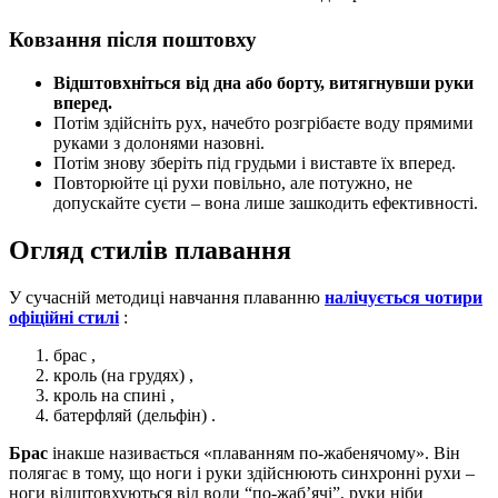
Ковзання після поштовху
Відштовхніться від дна або борту, витягнувши руки
вперед.
Потім здійсніть рух, начебто розгрібаєте воду прямими
руками з долонями назовні.
Потім знову зберіть під грудьми і виставте їх вперед.
Повторюйте ці рухи повільно, але потужно, не
допускайте суєти – вона лише зашкодить ефективності.
Огляд стилів плавання
У сучасній методиці навчання плаванню
налічується чотири
офіційні стилі
:
брас ,
кроль (на грудях) ,
кроль на спині ,
батерфляй (дельфін) .
Брас
інакше називається «плаванням по-жабенячому». Він
полягає в тому, що ноги і руки здійснюють синхронні рухи –
ноги відштовхуються від води “по-жаб’ячі”, руки ніби