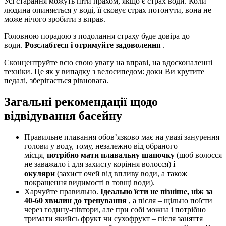
Усі старання можуть піти прахом, якщо є страх води. Коли
людина опиняється у воді, її сковує страх потонути, вона не
може нічого зробити з вправ.
Головною порадою з подолання страху буде довіра до
води.
Розслабтеся і отримуйте задоволення
.
Сконцентруйте всю свою увагу на вправі, на вдосконаленні
техніки. Це як у випадку з велосипедом: доки Ви крутите
педалі, зберігається рівновага.
Загальні рекомендації щодо
відвідування басейну
Правильне плавання обов’язково має на увазі занурення
голови у воду, тому, незалежно від обраного
місця,
потрібно мати плавальну шапочку
(щоб волосся
не заважало і для захисту коріння волосся)
і
окуляри
(захист очей від впливу води, а також
покращення видимості в товщі води).
Харчуйте правильно.
Ідеально їсти не пізніше, ніж за
40-60 хвилин до тренування
, а після – щільно поїсти
через годину-півтори, але при собі можна і потрібно
тримати якийсь фрукт чи сухофрукт – після заняття