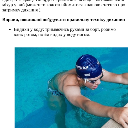
міхур у риб (можете також ознайомитися з нашою статтею про
затримку дихання ).
Вправи, покликані побудувати правильну техніку дихання:
Видихи у воду: тримаючись руками за борт, робимо
вдих ротом, потім видих у воду носом: