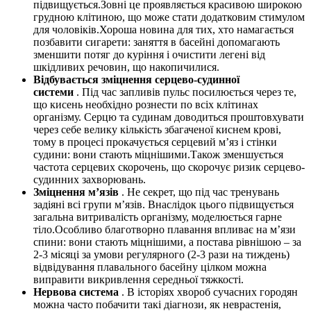
підвищується.Зовні це проявляється красивою широкою
грудною клітиною, що може стати додатковим стимулом
для чоловіків.Хороша новина для тих, хто намагається
позбавити сигарети: заняття в басейні допомагають
зменшити потяг до куріння і очистити легені від
шкідливих речовин, що накопичилися.
Відбувається зміцнення серцево-судинної
системи
. Під час запливів пульс посилюється через те,
що кисень необхідно рознести по всіх клітинах
організму. Серцю та судинам доводиться проштовхувати
через себе велику кількість збагаченої киснем крові,
тому в процесі прокачується серцевий м’яз і стінки
судини: вони стають міцнішими.Також зменшується
частота серцевих скорочень, що скорочує ризик серцево-
судинних захворювань.
Зміцнення м’язів
. Не секрет, що під час тренувань
задіяні всі групи м’язів. Внаслідок цього підвищується
загальна витривалість організму, моделюється гарне
тіло.Особливо благотворно плавання впливає на м’язи
спини: вони стають міцнішими, а постава рівнішою – за
2-3 місяці за умови регулярного (2-3 рази на тиждень)
відвідування плавального басейну цілком можна
виправити викривлення середньої тяжкості.
Нервова система
. В історіях хвороб сучасних городян
можна часто побачити такі діагнози, як неврастенія,