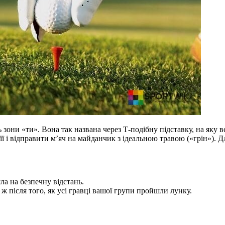
ть зони «ти». Вона так названа через Т-подібну підставку, на яку
її і відправити м’яч на майданчик з ідеальною травою («грін»). Д
ла на безпечну відстань.
у ж після того, як усі гравці вашої групи пройшли лунку.