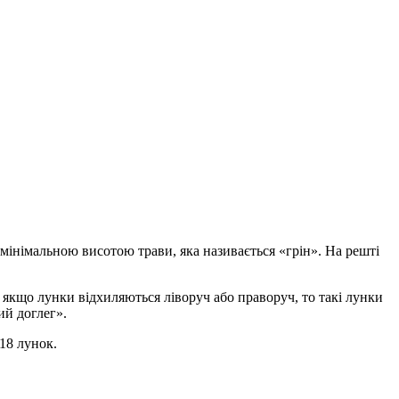
 мінімальною висотою трави, яка називається «грін». На решті
, якщо лунки відхиляються ліворуч або праворуч, то такі лунки
ий доглег».
 18 лунок.