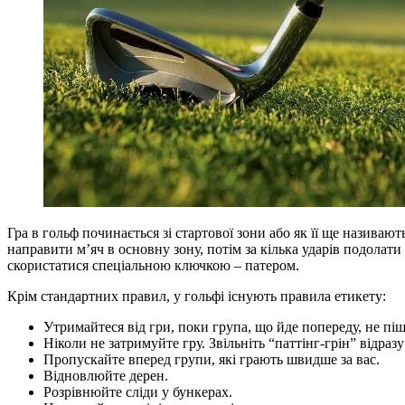
Гра в гольф починається зі стартової зони або як її ще називаю
направити м’яч в основну зону, потім за кілька ударів подолати 
скористатися спеціальною ключкою – патером.
Крім стандартних правил, у гольфі існують правила етикету:
Утримайтеся від гри, поки група, що йде попереду, не піш
Ніколи не затримуйте гру. Звільніть “паттінг-грін” відраз
Пропускайте вперед групи, які грають швидше за вас.
Відновлюйте дерен.
Розрівнюйте сліди у бункерах.