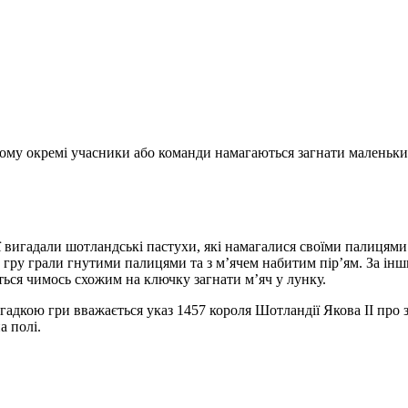
якому окремі учасники або команди намагаються загнати маленьк
ї вигадали шотландські пастухи, які намагалися своїми палицями 
цю гру грали гнутими палицями та з м’ячем набитим пір’ям. За інш
ться чимось схожим на ключку загнати м’яч у лунку.
дкою гри вважається указ 1457 короля Шотландії Якова II про за
а полі.