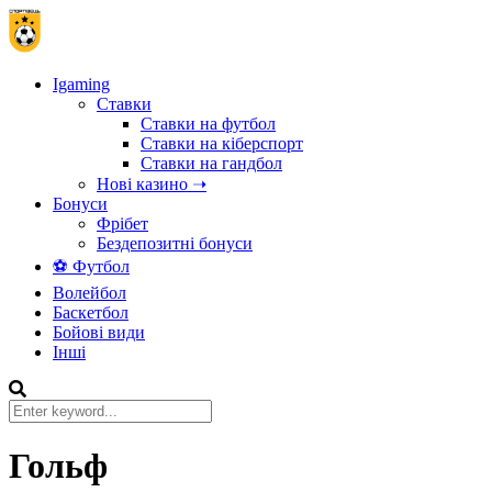
Igaming
Ставки
Ставки на футбол
Ставки на кіберспорт
Ставки на гандбол
Нові казино ➝
Бонуси
Фрібет
Бездепозитні бонуси
⚽ Футбол
Волейбол
Баскетбол
Бойові види
Інші
Гольф