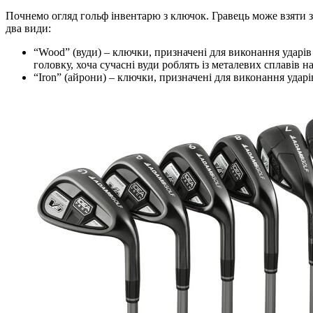
Почнемо огляд гольф інвентарю з ключок. Гравець може взяти з
два види:
“Wood” (вуди) – ключки, призначені для виконання ударів 
головку, хоча сучасні вуди роблять із металевих сплавів на
“Iron” (айрони) – ключки, призначені для виконання ударів