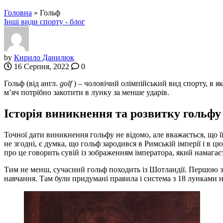
Головна
»
Гольф
Інші види спорту - блог
by
Кирило Данилюк
16 Серпня, 2022
0
Гольф (від англ.
golf
) – чоловічий олімпійський вид спорту, в 
м’яч потрібно закотити в лунку за менше ударів.
Історія виникнення та розвитку гольфу
Точної дати виникнення гольфу не відомо, але вважається, що ї
не згодні, є думка, що гольф зародився в Римській імперії і в 
про це говорить сувій із зображенням імператора, який намагає
Тим не менш, сучасний гольф походить із Шотландії. Першою зга
навчання. Там були придумані правила і система з 18 лунками н