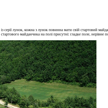
я із серії лунок, кожна з лунок повинна мати свій стартовий майд
 стартового майданчика на полі присутні: гладке поле, нерівне п