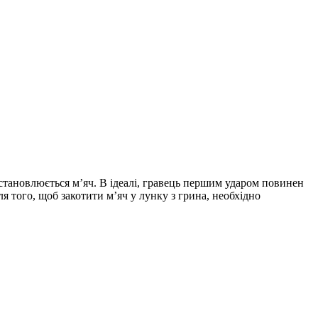
 встановлюється м’яч. В ідеалі, гравець першим ударом повинен
ля того, щоб закотити м’яч у лунку з грина, необхідно