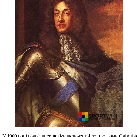
У 1900 році гольф вперше був включений до програми Олімпійс