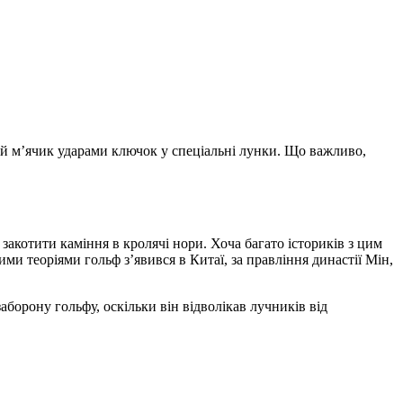
ий м’ячик ударами ключок у спеціальні лунки. Що важливо,
закотити каміння в кролячі нори. Хоча багато істориків з цим
ими теоріями гольф з’явився в Китаї, за правління династії Мін,
борону гольфу, оскільки він відволікав лучників від