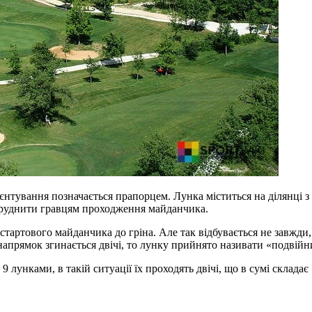
єнтування позначається прапорцем. Лунка міститься на ділянці з
утруднити гравцям проходження майданчика.
стартового майданчика до гріна. Але так відбувається не завжди
напрямок згинається двічі, то лунку прийнято називати «подвійн
лунками, в такій ситуації їх проходять двічі, що в сумі складає