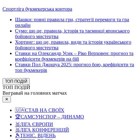
Спортліга букмекерська контора
Шашки: повні правила гри, стратегії перемоги та гра
онлайн
Сумо: що це, правила, історія та таємниці японського
бойового мистецтва
Хортинг: що це, правила, види та історія українського
бойового мистецтва
Ставки на Олександр Усик – Ріко Верховен: прогноз та
коефіцієнти букмекерів на бій
Ставки Пол Джошуа 2025: прогноз бою, коефіцієнти та
топ букмекерів
ТОП ПОДІЙ
ТОП ПОДІЙ
Вигравай на головних матчах
✕
🇺🇦
СТАВ НА СВОЇХ
🏆
САМСУНСПОР – ДИНАМО
🥈
ЛІГА ЄВРОПИ
🥉
ЛІГА КОНФЕРЕНЦІЙ
🎾
ТЕНІС. ВІДЕНЬ