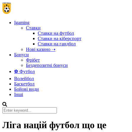
Igaming
Ставки
Ставки на футбол
Ставки на кіберспорт
Ставки на гандбол
Нові казино ➝
Бонуси
Фрібет
Бездепозитні бонуси
⚽ Футбол
Волейбол
Баскетбол
Бойові види
Інші
Ліга націй футбол що це