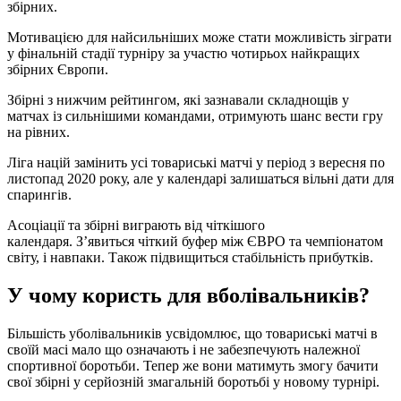
збірних.
Мотивацією для найсильніших може стати можливість зіграти
у фінальній стадії турніру за участю чотирьох найкращих
збірних Європи.
Збірні з нижчим рейтингом, які зазнавали складнощів у
матчах із сильнішими командами, отримують шанс вести гру
на рівних.
Ліга націй замінить усі товариські матчі у період з вересня по
листопад 2020 року, але у календарі залишаться вільні дати для
спарингів.
Асоціації та збірні виграють від чіткішого
календаря. З’явиться чіткий буфер між ЄВРО та чемпіонатом
світу, і навпаки. Також підвищиться стабільність прибутків.
У чому користь для вболівальників?
Більшість уболівальників усвідомлює, що товариські матчі в
своїй масі мало що означають і не забезпечують належної
спортивної боротьби. Тепер же вони матимуть змогу бачити
свої збірні у серйозній змагальній боротьбі у новому турнірі.