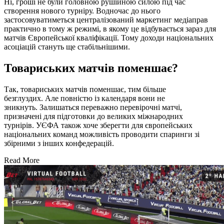
Ні, гроші не були головною рушійною силою під час
створення нового турніру. Водночас до нього
застосовуватиметься централізований маркетинг медіаправ
практично в тому ж режимі, в якому це відбувається зараз для
матчів Європейської кваліфікації. Тому доходи національних
асоціацій стануть ще стабільнішими.
Товариських матчів поменшає?
Так, товариських матчів поменшає, тим більше
безглуздих. Але повністю із календаря вони не
зникнуть. Залишаться переважно перевірочні матчі,
призначені для підготовки до великих міжнародних
турнірів. УЄФА також хоче зберегти для європейських
національних команд можливість проводити спаринги зі
збірними з інших конфедерацій.
Read More