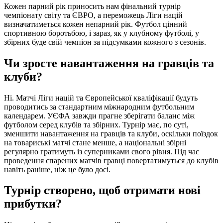
Кожен парний рік приносить нам фінальний турнір
чемпіонату світу та ЄВРО, а переможець Ліги націй
визначатиметься кожен непарний рік. Футбол цінний
спортивною боротьбою, і зараз, як у клубному футболі, у
збірних буде свій чемпіон за підсумками кожного з сезонів.
Чи зросте навантаження на гравців та
клуби?
Ні. Матчі Ліги націй та Європейської кваліфікації будуть
проводитись за стандартним міжнародним футбольним
календарем. УЄФА завжди прагне зберігати баланс між
футболом серед клубів та збірних. Турнір має, по суті,
зменшити навантаження на гравців та клуби, оскільки поїздок
на товариські матчі стане менше, а національні збірні
регулярно гратимуть із суперниками свого рівня. Під час
проведення спарених матчів гравці повертатимуться до клубів
навіть раніше, ніж це було досі.
Турнір створено, щоб отримати нові
прибутки?