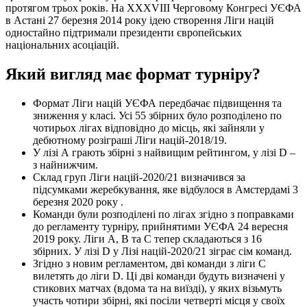
протягом трьох років. На XXXVIII Черговому Конгресі УЄФА
в Астані 27 березня 2014 року ідею створення Ліги націй
одностайно підтримали президенти європейських
національних асоціацій.
Який вигляд має формат турніру?
Формат Ліги націй УЄФА передбачає підвищення та
зниження у класі. Усі 55 збірних було розподілено по
чотирьох лігах відповідно до місць, які зайняли у
дебютному розіграші Ліги націй-2018/19.
У лізі А грають збірні з найвищим рейтингом, у лізі D –
з найнижчим.
Склад груп Ліги націй-2020/21 визначився за
підсумками жеребкування, яке відбулося в Амстердамі 3
березня 2020 року .
Команди були розподілені по лігах згідно з поправками
до регламенту турніру, прийнятими УЄФА 24 вересня
2019 року. Ліги A, B та С тепер складаються з 16
збірних. У лізі D у Лізі націй-2020/21 зіграє сім команд.
Згідно з новим регламентом, дві команди з ліги С
вилетять до ліги D. Ці дві команди будуть визначені у
стикових матчах (вдома та на виїзді), у яких візьмуть
участь чотири збірні, які посіли четверті місця у своїх