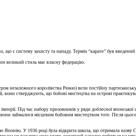
що є систему захисту та нападу. Термін “карате” був введений в 
ожен великий стиль має власну федерацію.
нтром незалежного королівства Рюкю) вели постійну партизанську
ії, вони стверджують, що бойові мистецтва на острові практикув
мперії. Під час набору призовників у ряди доблесної японської а
вони займалися місцевим бойовим мистецтвом тоте. Після цього
 Японію. У 1936 році була відкрита школа, що отримала назву С
окана не важлива сила удару, основний наголос робиться на швид