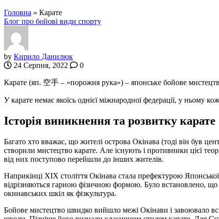
Головна
»
Карате
Блог про бойові види спорту
by
Кирило Данилюк
24 Серпня, 2022
0
Карате (яп. 空手 – «порожня рука») – японське бойове мистецтво, 
У карате немає якоїсь однієї міжнародної федерації, у ньому к
Історія виникнення та розвитку карате
Багато хто вважає, що жителі острова Окінава (тоді він був це
створили мистецтво карате. Але існують і противники цієї теор
від них поступово перейшли до інших жителів.
Наприкінці ХІХ століття Окінава стала префектурою Японської і
відрізняються гарною фізичною формою. Було встановлено, що 
окинавських шкіл як фізкультура.
Бойове мистецтво швидко вийшло межі Окінави і завоювало всю
школи. Пізніше його визнали класичним стилем карате. Для Сєт