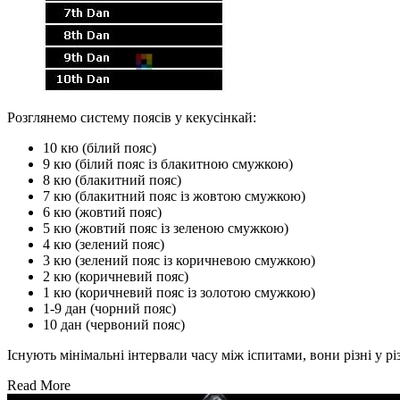
Розглянемо систему поясів у кекусінкай:
10 кю (білий пояс)
9 кю (білий пояс із блакитною смужкою)
8 кю (блакитний пояс)
7 кю (блакитний пояс із жовтою смужкою)
6 кю (жовтий пояс)
5 кю (жовтий пояс із зеленою смужкою)
4 кю (зелений пояс)
3 кю (зелений пояс із коричневою смужкою)
2 кю (коричневий пояс)
1 кю (коричневий пояс із золотою смужкою)
1-9 дан (чорний пояс)
10 дан (червоний пояс)
Існують мінімальні інтервали часу між іспитами, вони різні у р
Read More