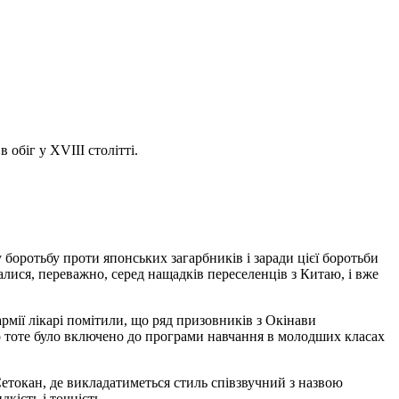
обіг у XVIII столітті.
 боротьбу проти японських загарбників і заради цієї боротьби
алися, переважно, серед нащадків переселенців з Китаю, і вже
рмії лікарі помітили, що ряд призовників з Окінави
 тоте було включено до програми навчання в молодших класах
етокан, де викладатиметься стиль співзвучний з назвою
кість і точність.