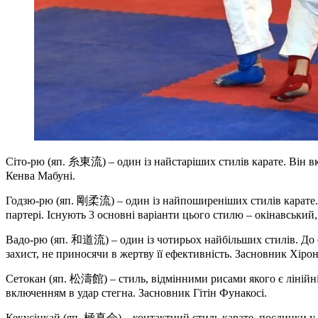
Сіто-рю (яп. 糸東流) – один із найстаріших стилів карате. Він вк
Кенва Мабуні.
Годзю-рю (яп. 剛柔流) – один із найпоширеніших стилів карате. В
партері. Існують 3 основні варіанти цього стилю – окінавськи
Вадо-рю (яп. 和道流) – один із чотирьох найбільших стилів. До 
захист, не приносячи в жертву її ефективність. Засновник Хіро
Сетокан (яп. 松濤館) – стиль, відмінними рисами якого є лінійні 
включенням в удар стегна. Засновник Гітін Фунакосі.
Кекусінкай (яп. 極真会) – контактний стиль карате, поєдинки у