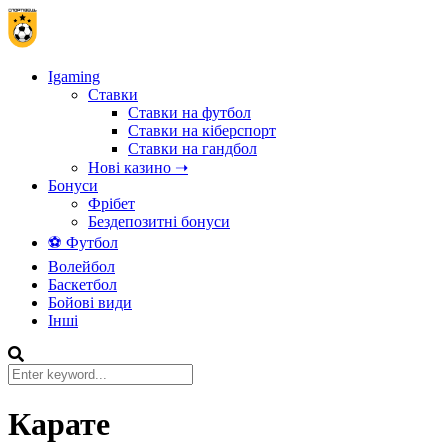
Igaming
Ставки
Ставки на футбол
Ставки на кіберспорт
Ставки на гандбол
Нові казино ➝
Бонуси
Фрібет
Бездепозитні бонуси
⚽ Футбол
Волейбол
Баскетбол
Бойові види
Інші
Карате