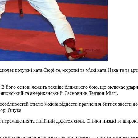
лючає потужні ката Сюрі-те, жорсткі та м’які ката Наха-те та а
 його основі лежить техніка ближнього бою, що включає удари лі
й, японський та американський. Засновник Тедзюн Міягі.
особливостей стилю можна віднести прагнення битися звести до 
норі Оцука.
переміщення та лінійний додаток сили. Стійки низькі та широкі.
 ньому насичені високими ударами ногами та потужними ударами