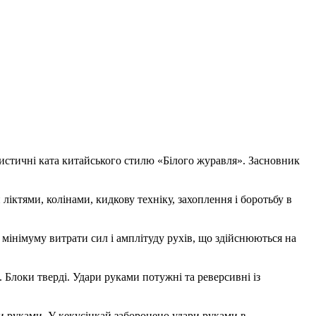
ртистичні ката китайського стилю «Білого журавля». Засновник
ктями, колінами, кидкову техніку, захоплення і боротьбу в
мінімуму витрати сил і амплітуду рухів, що здійснюються на
 Блоки тверді. Удари руками потужні та реверсивні із
 руками. У кекусінкай заборонено удари руками в