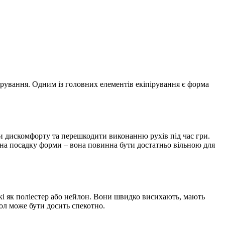
пірування. Одним із головних елементів екіпірування є форма
и дискомфорту та перешкодити виконанню рухів під час гри.
 на посадку форми – вона повинна бути достатньо вільною для
акі як поліестер або нейлон. Вони швидко висихають, мають
бол може бути досить спекотно.