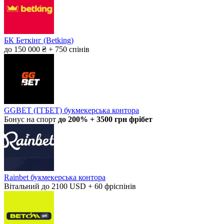
БК Беткінг (Betking)
до 150 000 ₴ + 750 спінів
GGBET (ГГБЕТ) букмекерська контора
Бонус на спорт
до 200% + 3500 грн фрібет
Rainbet букмекерська контора
Вітальний до 2100 USD + 60 фріспінів