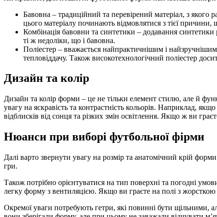
Бавовна – традиційний та перевірений матеріал, з якого 
цього матеріалу починають відмовлятися з тієї причини, 
Комбінація бавовни та синтетики – додавання синтетики 
ті ж недоліки, що і бавовна.
Поліестер – вважається найпрактичнішим і найзручнішим м
тепловіддачу. Також високотехнологічний поліестер досит
Дизайн та колір
Дизайн та колір форми – це не тільки елемент стилю, але й фу
увагу на яскравість та контрастність кольорів. Наприклад, як
відблисків від сонця та різких змін освітлення. Якщо ж ви грає
Нюанси при виборі футбольної фірми
Далі варто звернути увагу на розмір та анатомічний крій форми. 
гри.
Також потрібно орієнтуватися на тип поверхні та погодні умови
легку форму з вентиляцією. Якщо ви граєте на полі з жорсткою 
Окремої уваги потребують гетри, які повинні бути щільними, а
вони зберігали форму, але при цьому не заважали відчувати м’я