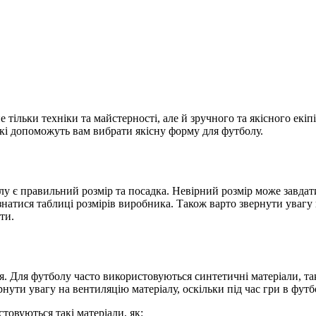
 тільки техніки та майстерності, але й зручного та якісного екі
 які допоможуть вам вибрати якісну форму для футболу.
у є правильний розмір та посадка. Невірний розмір може завдат
знатися таблиці розмірів виробника. Також варто звернути увагу
ти.
ня. Для футболу часто використовуються синтетичні матеріали, т
ернути увагу на вентиляцію матеріалу, оскільки під час гри в фут
овуються такі матеріали, як: