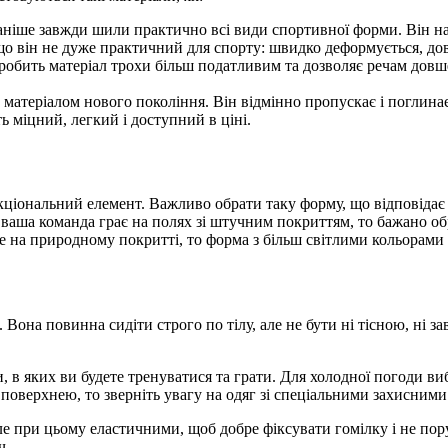
раніше завжди шили практично всі види спортивної форми. Він на
що він не дуже практичний для спорту: швидко деформується, дов
робить матеріал трохи більш податливим та дозволяє речам довш
атеріалом нового покоління. Він відмінно пропускає і поглинає
ь міцний, легкий і доступний в ціні.
нкціональний елемент. Важливо обрати таку форму, що відповідає
що ваша команда грає на полях зі штучним покриттям, то бажано 
те на природному покритті, то форма з більш світлими кольорами д
Вона повинна сидіти строго по тілу, але не бути ні тісною, ні за
, в яких ви будете тренуватися та грати. Для холодної погоди ви
поверхнею, то зверніть увагу на одяг зі спеціальними захисними
ле при цьому еластичними, щоб добре фіксувати гомілку і не пор
ч.