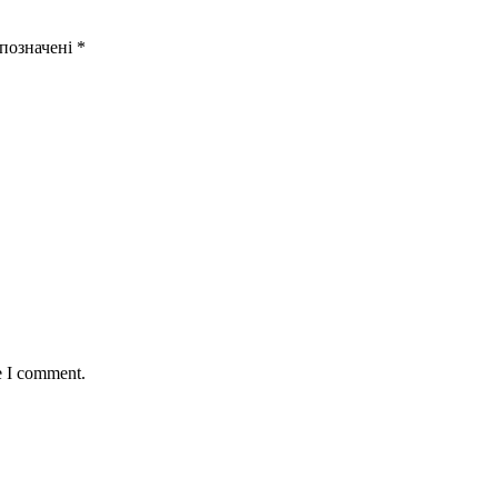
 позначені
*
e I comment.