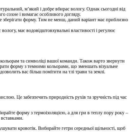
туральний, м’який і добре вбирає вологу. Однак сьогодні від
го сохне і вимагає особливого догляду.
е зберігати форму. Тим не менш, даний варіант має приблизно
 вологу, має водовідштовхувальні властивості і регулює
 кольорам та символіці вашої команди. Також варто звернути
обрати форму з темними кольорами, що зменшать візуальне
озволить вас більш помітити на тлі трави та землі.
вислою. Це забезпечить природність рухів та зручність під час
бирайте форму з термоізоляцією, а для гри в теплу пору року –
 вставками.
ушувати кровотік. Вибирайте гетри середньої щільності, щоб