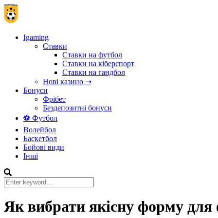
Igaming
Ставки
Ставки на футбол
Ставки на кіберспорт
Ставки на гандбол
Нові казино ➝
Бонуси
Фрібет
Бездепозитні бонуси
⚽ Футбол
Волейбол
Баскетбол
Бойові види
Інші
Як вибрати якісну форму для