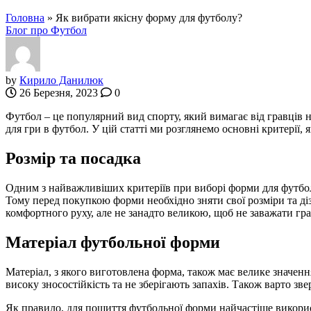
Головна
»
Як вибрати якісну форму для футболу?
Блог про Футбол
by
Кирило Данилюк
26 Березня, 2023
0
Футбол – це популярний вид спорту, який вимагає від гравців не
для гри в футбол. У цій статті ми розглянемо основні критерії,
Розмір та посадка
Одним з найважливіших критеріїв при виборі форми для футбол
Тому перед покупкою форми необхідно зняти свої розміри та ді
комфортного руху, але не занадто великою, щоб не заважати гра
Матеріал футбольної форми
Матеріал, з якого виготовлена форма, також має велике значен
високу зносостійкість та не зберігають запахів. Також варто зв
Як правило, для пошиття футбольної форми найчастіше використ