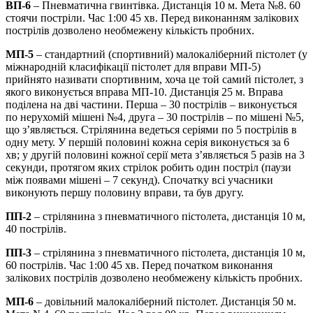
ВП-6
– Пневматична гвинтівка. Дистанція 10 м. Мета №8. 60
стоячи постріли. Час 1:00 45 хв. Перед виконанням залікових
пострілів дозволено необмежену кількість пробних.
МП-5
– стандартний (спортивний) малокаліберний пістолет (у
міжнародній класифікації пістолет для вправи МП-5)
прийнято називати спортивним, хоча це той самий пістолет, з
якого виконується вправа МП-10. Дистанція 25 м. Вправа
поділена на дві частини. Перша – 30 пострілів – виконується
по нерухомій мішені №4, друга – 30 пострілів – по мішені №5,
що з’являється. Стрілянина ведеться серіями по 5 пострілів в
одну мету. У першій половині кожна серія виконується за 6
хв; у другій половині кожної серії мета з’являється 5 разів на 3
секунди, протягом яких стрілок робить один постріл (паузи
між появами мішені – 7 секунд). Спочатку всі учасники
виконують першу половину вправи, та був другу.
ПП-2
– стрілянина з пневматичного пістолета, дистанція 10 м,
40 пострілів.
ПП-3
– стрілянина з пневматичного пістолета, дистанція 10 м,
60 пострілів. Час 1:00 45 хв. Перед початком виконання
залікових пострілів дозволено необмежену кількість пробних.
МП-6
– довільний малокаліберний пістолет. Дистанція 50 м.