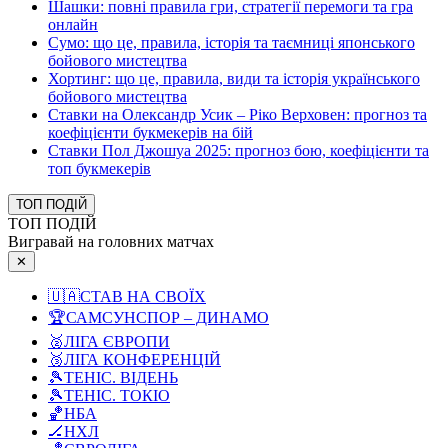
Шашки: повні правила гри, стратегії перемоги та гра
онлайн
Сумо: що це, правила, історія та таємниці японського
бойового мистецтва
Хортинг: що це, правила, види та історія українського
бойового мистецтва
Ставки на Олександр Усик – Ріко Верховен: прогноз та
коефіцієнти букмекерів на бій
Ставки Пол Джошуа 2025: прогноз бою, коефіцієнти та
топ букмекерів
ТОП ПОДІЙ
ТОП ПОДІЙ
Вигравай на головних матчах
✕
🇺🇦
СТАВ НА СВОЇХ
🏆
САМСУНСПОР – ДИНАМО
🥈
ЛІГА ЄВРОПИ
🥉
ЛІГА КОНФЕРЕНЦІЙ
🎾
ТЕНІС. ВІДЕНЬ
🎾
ТЕНІС. ТОКІО
🏀
НБА
🏒
НХЛ