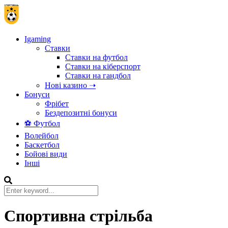
Igaming
Ставки
Ставки на футбол
Ставки на кіберспорт
Ставки на гандбол
Нові казино ➝
Бонуси
Фрібет
Бездепозитні бонуси
⚽ Футбол
Волейбол
Баскетбол
Бойові види
Інші
Спортивна стрільба