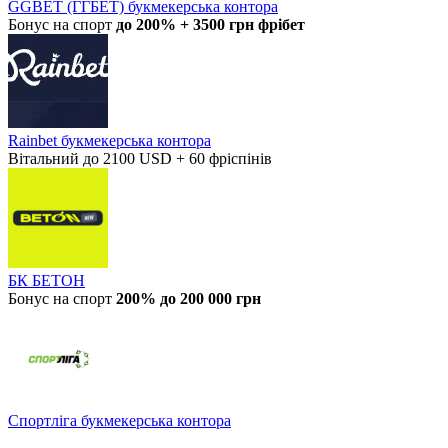
GGBET (ГГБЕТ) букмекерська контора
Бонус на спорт
до 200% + 3500 грн фрібет
Rainbet букмекерська контора
Вітальний до 2100 USD + 60 фріспінів
БК БЕТОН
Бонус на спорт
200% до 200 000 грн
Спортліга букмекерська контора