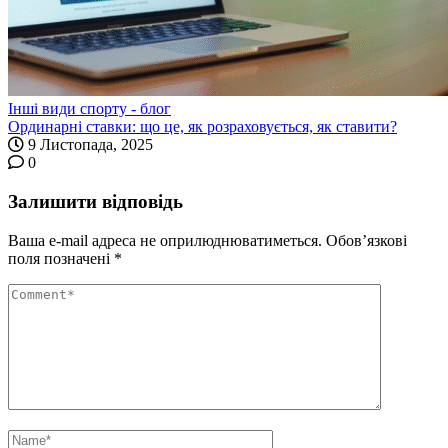
Інші види спорту - блог
Ординарні ставки: що це, як розраховується, як ставити?
9 Листопада, 2025
0
Залишити відповідь
Ваша e-mail адреса не оприлюднюватиметься.
Обов’язкові
поля позначені
*