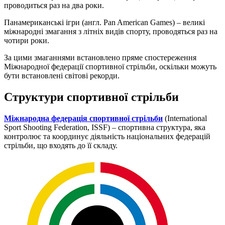
проводиться раз на два роки.
Панамериканські ігри (англ. Pan American Games) – великі
міжнародні змагання з літніх видів спорту, проводяться раз на
чотири роки.
За цими змаганнями встановлено пряме спостереження
Міжнародної федерації спортивної стрільби, оскільки можуть
бути встановлені світові рекорди.
Структури спортивної стрільби
Міжнародна федерація спортивної стрільби
(International
Sport Shooting Federation, ISSF) – спортивна структура, яка
контролює та координує діяльність національних федерацій
стрільби, що входять до її складу.