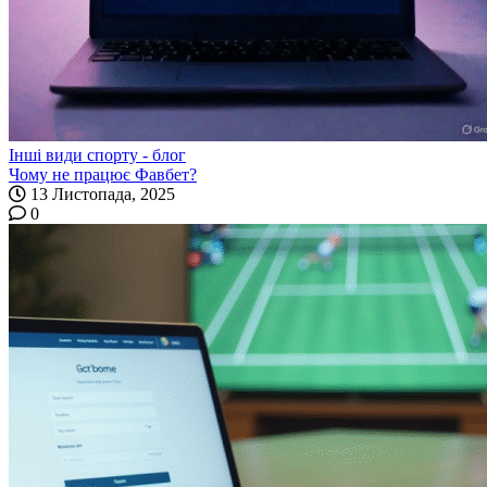
Інші види спорту - блог
Чому не працює Фавбет?
13 Листопада, 2025
0