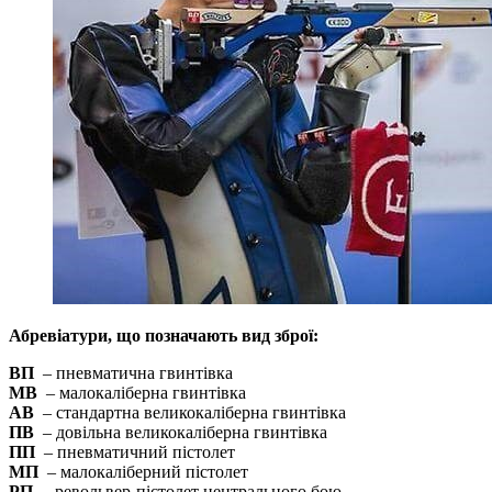
Абревіатури, що позначають вид зброї:
ВП
– пневматична гвинтівка
МВ
– малокаліберна гвинтівка
АВ
– стандартна великокаліберна гвинтівка
ПВ
– довільна великокаліберна гвинтівка
ПП
– пневматичний пістолет
МП
– малокаліберний пістолет
РП
– револьвер-пістолет центрального бою.