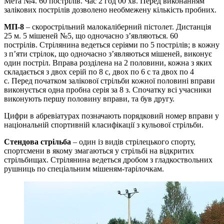
Мета №4. 60 пострілів. Час 2 год 00 хв. Перед виконанням
залікових пострілів дозволено необмежену кількість пробних.
МП-8
– скорострільний малокаліберний пістолет. Дистанція
25 м. 5 мішеней №5, що одночасно з’являються. 60
пострілів. Стрілянина ведеться серіями по 5 пострілів; в кожну
з п’яти стрілок, що одночасно з’являються мішеней, виконує
один постріл. Вправа розділена на 2 половини, кожна з яких
складається з двох серій по 8 с, двох по 6 с та двох по 4
с. Перед початком залікової стрільби кожної половині вправи
виконується одна пробна серія за 8 з. Спочатку всі учасники
виконують першу половину вправи, та був другу.
Цифри в абревіатурах позначають порядковий номер вправи у
національній спортивній класифікації з кульової стрільби.
Стендова стрільба
– один із видів стрілецького спорту,
спортсмени в якому змагаються у стрільбі на відкритих
стрільбищах. Стрілянина ведеться дробом з гладкоствольних
рушниць по спеціальним мішеням-тарілочкам.