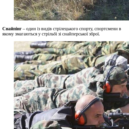
Снайпінг
– один із видів стрілецького спорту, спортсмени в
якому змагаються у стрільбі зі снайперської зброї.