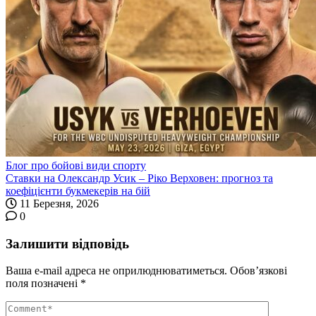
Блог про бойові види спорту
Ставки на Олександр Усик – Ріко Верховен: прогноз та
коефіцієнти букмекерів на бій
11 Березня, 2026
0
Залишити відповідь
Ваша e-mail адреса не оприлюднюватиметься.
Обов’язкові
поля позначені
*