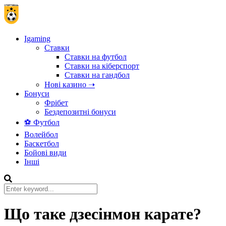
Igaming
Ставки
Ставки на футбол
Ставки на кіберспорт
Ставки на гандбол
Нові казино ➝
Бонуси
Фрібет
Бездепозитні бонуси
⚽ Футбол
Волейбол
Баскетбол
Бойові види
Інші
Що таке дзесінмон карате?