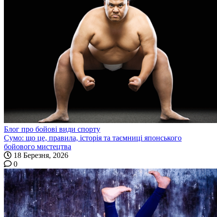
Блог про бойові види спорту
Сумо: що це, правила, історія та таємниці японського
бойового мистецтва
18 Березня, 2026
0