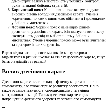
демонструє велику майстерність у техніках, контролі
рухів та знанні бойових стратегій.
Коричневий пояс:
Коричневий пояс вказує на дуже
високий рівень володіння дзесінмон карате. Учень з
коричневим поясом є винятково обізнаним і досконалим
у бойових мистецтвах.
Чорний пояс
: Чорний пояс є найвищим рівнем
досягнення у дзесінмон карате. Він вказує на виняткову
експертність, досвід та майстерність у бойових
мистецтвах. Учень з чорним поясом може бути вчителем
та тренером інших студентів.
Варто відзначити, що системи поясів можуть трохи
відрізнятися в різних школах та стилях дзесінмон карате, існує
багато варіацій та градацій.
Вплив дзесінмон карате
Дзесінмон карате не лише надає фізичну міць та навички
самозахисту, але також сприяє розвитку особистості. Воно
виховує самовпевненість, самодисципліну та вміння
контролювати емоції. Також дзесінмон карате сприяє
покращенню фізичного здоров’я та загального самопочуття.