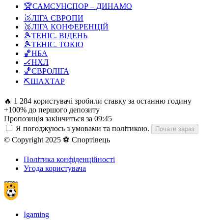
🏆
САМСУНСПОР – ДИНАМО
🥈
ЛІГА ЄВРОПИ
🥉
ЛІГА КОНФЕРЕНЦІЙ
🎾
ТЕНІС. ВІДЕНЬ
🎾
ТЕНІС. ТОКІО
🏀
НБА
🏒
НХЛ
🏀
ЄВРОЛІГА
⛏️
ШАХТАР
🔥 1 284 користувачі зробили ставку за останню годину
+100% до першого депозиту
Пропозиція закінчиться за
09:44
Я погоджуюсь з умовами та політикою.
Почати зараз
© Copyright 2025 ⚽ Спортівець
Політика конфіденційності
Угода користувача
Igaming