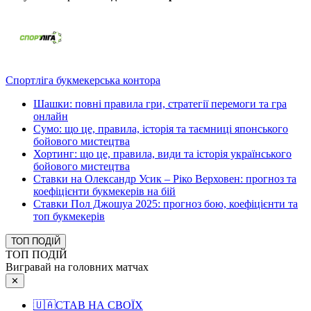
Спортліга букмекерська контора
Шашки: повні правила гри, стратегії перемоги та гра
онлайн
Сумо: що це, правила, історія та таємниці японського
бойового мистецтва
Хортинг: що це, правила, види та історія українського
бойового мистецтва
Ставки на Олександр Усик – Ріко Верховен: прогноз та
коефіцієнти букмекерів на бій
Ставки Пол Джошуа 2025: прогноз бою, коефіцієнти та
топ букмекерів
ТОП ПОДІЙ
ТОП ПОДІЙ
Вигравай на головних матчах
✕
🇺🇦
СТАВ НА СВОЇХ