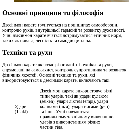
Основні принципи та філософія
Дзесінмон карате ґрунтується на принципах самооборони,
контролю рухів, внутрішньої гармонії та розвитку духовності.
Учні дзесінмон карате вчаться дотримуватися етичних норм,
таких як повага, чесність та самодисципліна.
Техніки та рухи
Дзесінмон карате включає різноманітні техніки та рухи,
спрямовані на самозахист, контроль супротивника та розвиток
фізичних якостей. Основні техніки та рухи, які
використовуються в дзесінмон карате, включають такі
Дзесінмон карате використовує різні
типи ударів, такі як удари кулаком
(seiken), удари ліктем (empi), удари
Удари
колінами (hiza), удари ногами (geri)
(Tsuki)
та інші. Учні навчаються
правильному технічному виконанню
ударів з використанням різних
частин тіла.