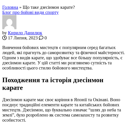
Головна
»
Що таке дзесінмон карате?
Блог про бойові види спорту
by
Кирило Данилюк
17 Липня, 2023
0
Вивчення бойових мистецтв є популярним серед багатьох
людей, які прагнуть до саморозвитку та фізичної майстерності.
Одним з видів карате, що здобуває все більшу популярність, є
дзесінмон карате. У цій статті ми розглянемо сутність та
особливості цього стилю бойового мистецтва.
Походження та історія дзесінмон
карате
Дзесінмон карате має своє коріння в Японії та Окінаві. Воно
поєднує традиційні елементи карате та китайських бойових
мистецтв. Дзесінмон, що буквально означає “шлях до неба та
землі”, було розроблено як система самозахисту та розвитку
особистості.