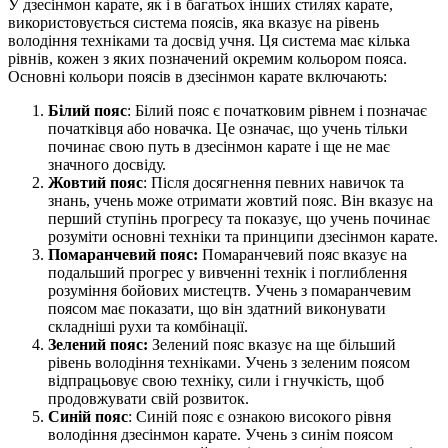
У дзесінмон карате, як і в багатьох інших стилях карате,
використовується система поясів, яка вказує на рівень
володіння техніками та досвід учня. Ця система має кілька
рівнів, кожен з яких позначений окремим кольором пояса.
Основні кольори поясів в дзесінмон карате включають:
Білий пояс
: Білий пояс є початковим рівнем і позначає
початківця або новачка. Це означає, що учень тільки
починає свою путь в дзесінмон карате і ще не має
значного досвіду.
Жовтий пояс
: Після досягнення певних навичок та
знань, учень може отримати жовтий пояс. Він вказує на
перший ступінь прогресу та показує, що учень починає
розуміти основні техніки та принципи дзесінмон карате.
Помаранчевий пояс:
Помаранчевий пояс вказує на
подальший прогрес у вивченні технік і поглиблення
розуміння бойових мистецтв. Учень з помаранчевим
поясом має показати, що він здатний виконувати
складніші рухи та комбінації.
Зелений пояс:
Зелений пояс вказує на ще більший
рівень володіння техніками. Учень з зеленим поясом
відпрацьовує свою техніку, сили і гнучкість, щоб
продовжувати свій розвиток.
Синій пояс
: Синій пояс є ознакою високого рівня
володіння дзесінмон карате. Учень з синім поясом