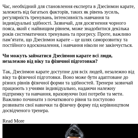
Час, необхідний для становлення експерта в Дзесінмон карате,
залежить від багатьох факторів, таких як рівень зусиль,
регулярність тренувань, інтенсивність навчання та
індивідуальні здібності. Зазвичай, для досягнення чорного
пояса, який є найвищим рівнем, може знадобитися декілька
років систематичних тренувань та прогресу. Проте, важливо
пам’ятати, що Дзесінмон карате – це шлях саморозвитку та
постійного вдосконалення, і навчання ніколи не закінчується.
Чи можуть займатися Дзесінмон карате всі люди,
незалежно від віку та фізичної підготовки?
Так, Дзесінмон карате доступне для всіх людей, незалежно від
віку та фізичної підготовки. Воно може бути адаптоване до
різних рівнів фізичної форми та здібностей. Тренери зазвичай
працюють з учнями індивідуально, надаючи належну
підтримку та навчання, враховуючи їхні потреби та мети.
Важливо починати з початкового рівня та поступово
розвивати свої навички та фізичну форму під керівництвом
досвідченого тренера.
Read More