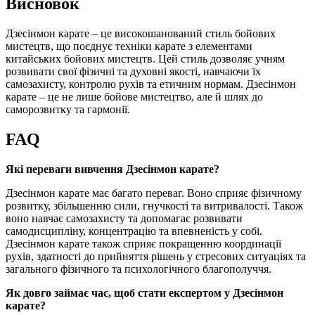
Висновок
Дзесінмон карате – це високошанований стиль бойових
мистецтв, що поєднує техніки карате з елементами
китайських бойових мистецтв. Цей стиль дозволяє учням
розвивати свої фізичні та духовні якості, навчаючи їх
самозахисту, контролю рухів та етичним нормам. Дзесінмон
карате – це не лише бойове мистецтво, але й шлях до
саморозвитку та гармонії.
FAQ
Які переваги вивчення Дзесінмон карате?
Дзесінмон карате має багато переваг. Воно сприяє фізичному
розвитку, збільшенню сили, гнучкості та витривалості. Також
воно навчає самозахисту та допомагає розвивати
самодисципліну, концентрацію та впевненість у собі.
Дзесінмон карате також сприяє покращенню координації
рухів, здатності до прийняття рішень у стресових ситуаціях та
загального фізичного та психологічного благополуччя.
Як довго займає час, щоб стати експертом у Дзесінмон
карате?