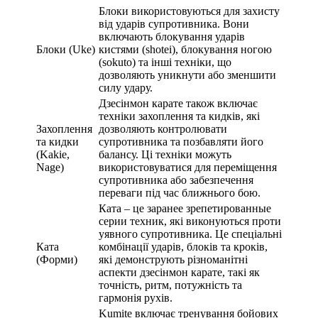
Блоки використовуються для захисту
від ударів супротивника. Вони
включають блокування ударів
Блоки (Uke)
кистями (shotei), блокування ногою
(sokuto) та інші техніки, що
дозволяють уникнути або зменшити
силу удару.
Дзесінмон карате також включає
техніки захоплення та кидків, які
Захоплення
дозволяють контролювати
та кидки
супротивника та позбавляти його
(Kakie,
балансу. Ці техніки можуть
Nage)
використовуватися для переміщення
супротивника або забезпечення
переваги під час ближнього бою.
Ката – це заранее зрепетированные
серии техник, які виконуються проти
уявного супротивника. Це спеціальні
Ката
комбінації ударів, блоків та кроків,
(Форми)
які демонструють різноманітні
аспекти дзесінмон карате, такі як
точність, ритм, потужність та
гармонія рухів.
Kumite включає тренування бойових