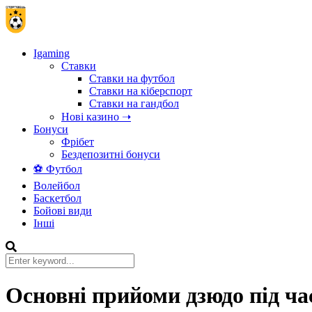
Igaming
Ставки
Ставки на футбол
Ставки на кіберспорт
Ставки на гандбол
Нові казино ➝
Бонуси
Фрібет
Бездепозитні бонуси
⚽ Футбол
Волейбол
Баскетбол
Бойові види
Інші
Основні прийоми дзюдо під ча