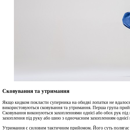
Сковування та утримання
Якщо кидком покласти суперника на обидві лопатки не вдалося,
використовуються сковування та утримання. Перша група прийо
Сковування виконуються захопленнями однієї або обох рук під
захоплення під руку або шию з одночасним захопленням однієї 
Утримання є силовим тактичним прийомом. Його суть полягає у