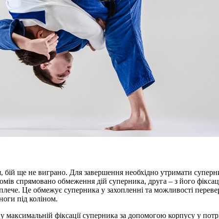
 бій ще не виграно. Для завершення необхідно утримати суперник
мів спрямовано обмеження дій суперника, друга – з його фіксац
 плече. Це обмежує суперника у захопленні та можливості перев
ноги під коліном.
 максимальній фіксації суперника за допомогою корпусу у потр