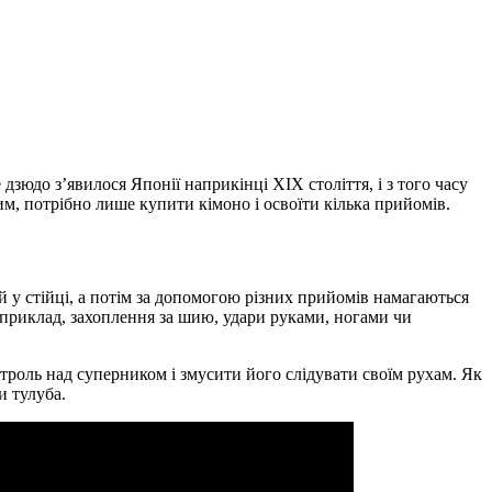
зюдо з’явилося Японії наприкінці ХІХ століття, і з того часу
м, потрібно лише купити кімоно і освоїти кілька прийомів.
й у стійці, а потім за допомогою різних прийомів намагаються
априклад, захоплення за шию, удари руками, ногами чи
роль над суперником і змусити його слідувати своїм рухам. Як
и тулуба.