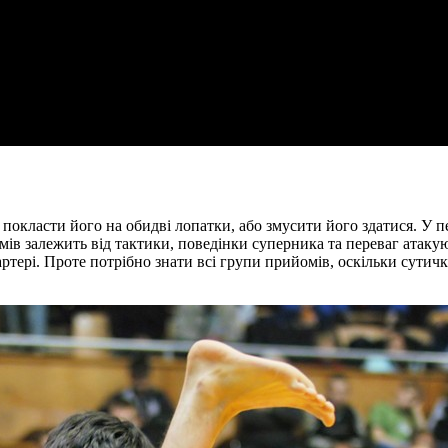
окласти його на обидві лопатки, або змусити його здатися. У п
ів залежить від тактики, поведінки суперника та переваг атакуюч
партері. Проте потрібно знати всі групи прийомів, оскільки сутич