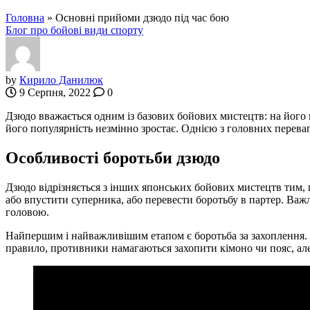
Головна
»
Основні прийоми дзюдо під час бою
Блог про бойові види спорту
by
Кирило Данилюк
9 Серпня, 2022
0
Дзюдо вважається одним із базових бойових мистецтв: на його 
його популярність незмінно зростає. Однією з головних переваг
Особливості боротьби дзюдо
Дзюдо відрізняється з інших японських бойових мистецтв тим, щ
або впустити суперника, або перевести боротьбу в партер. Ва
головою.
Найпершим і найважливішим етапом є боротьба за захоплення. Д
правило, противники намагаються захопити кімоно чи пояс, але