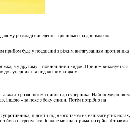
вдалому розкладі виведення з рівноваги за допомогою
им прийом буде у поєднанні з різким витягуванням противника
ідніжка, а у другому – повноцінний кидок. Прийом виконується
ною до суперника та подальшим кидком.
но завжди з розворотом спиною до суперника. Найпопулярнішим
в, іншою – за пояс з боку спини. Потім потрібно на
супротивника, підсісти під нього тазом на напівзігнутих ногах,
но його натренувати, інакше можна отримати серйозні травми