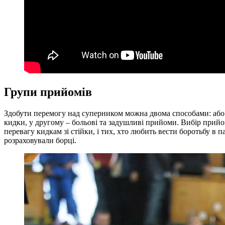
Групи прийомів
Здобути перемогу над суперником можна двома способами: або п
кидки, у другому – больові та задушливі прийоми. Вибір прийом
перевагу кидкам зі стійки, і тих, хто любить вести боротьбу в 
розраховували борці.