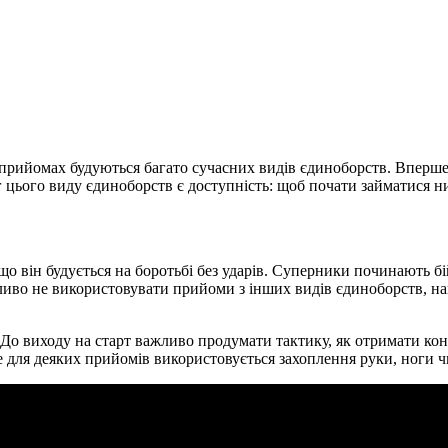
прийомах будуються багато сучасних видів єдиноборств. Вперше д
 цього виду єдиноборств є доступність: щоб почати займатися ни
о він будується на боротьбі без ударів. Суперники починають бі
жливо не використовувати прийоми з інших видів єдиноборств, н
о виходу на старт важливо продумати тактику, як отримати конт
 для деяких прийомів використовується захоплення руки, ноги ч