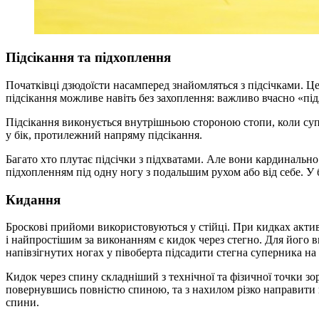
Підсікання та підхоплення
Початківці дзюдоїсти насамперед знайомляться з підсічками. 
підсікання можливе навіть без захоплення: важливо вчасно «під
Підсікання виконується внутрішньою стороною стопи, коли суп
у бік, протилежний напряму підсікання.
Багато хто плутає підсічки з підхватами. Але вони кардинальн
підхопленням під одну ногу з подальшим рухом або від себе. У
Кидання
Броскові прийоми використовуються у стійці. При кидках акт
і найпростішим за виконанням є кидок через стегно. Для його 
напівзігнутих ногах у півоберта підсадити стегна суперника на 
Кидок через спину складніший з технічної та фізичної точки зо
повернувшись повністю спиною, та з нахилом різко направити 
спини.