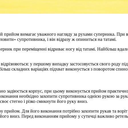
Цей прийом вимагає уважного нагляду за рухами суперника. При 
ловити» супротивника, і він відразу ж опиниться на татамі.
ерник при переміщенні відриває ногу від татамі. Найбільш вдал
о відрізняються: у першому випадку застосовується свого роду п
 більш складних варіаціях підхват виконується з поворотом спи
ивно задіюється корпус, при цьому виконується прийом практич
виконання необхідно захопити супротивника однією рукою за рука
своє стегно і різко смикнути його руку вниз.
ру прийом. Для його виконання потрібно захопити рукав та воріт 
його вниз. Перед виконанням прийому у сутичці важливо ретель