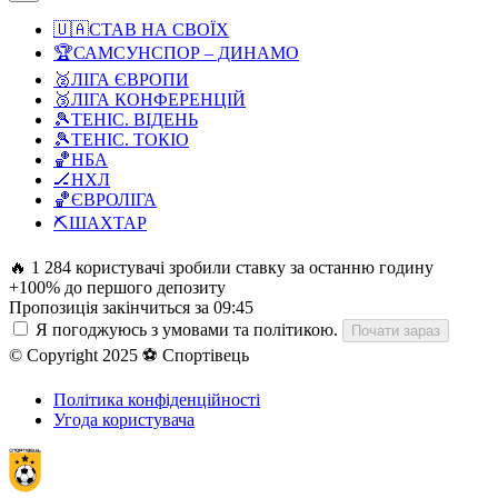
🇺🇦
СТАВ НА СВОЇХ
🏆
САМСУНСПОР – ДИНАМО
🥈
ЛІГА ЄВРОПИ
🥉
ЛІГА КОНФЕРЕНЦІЙ
🎾
ТЕНІС. ВІДЕНЬ
🎾
ТЕНІС. ТОКІО
🏀
НБА
🏒
НХЛ
🏀
ЄВРОЛІГА
⛏️
ШАХТАР
🔥 1 284 користувачі зробили ставку за останню годину
+100% до першого депозиту
Пропозиція закінчиться за
09:44
Я погоджуюсь з умовами та політикою.
Почати зараз
© Copyright 2025 ⚽ Спортівець
Політика конфіденційності
Угода користувача