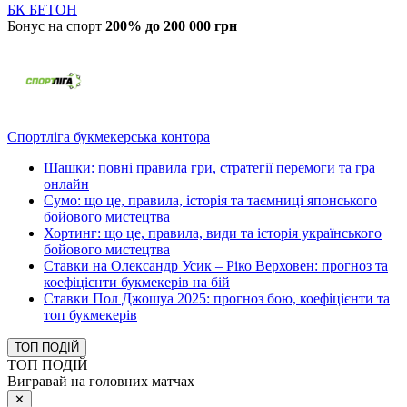
БК БЕТОН
Бонус на спорт
200% до 200 000 грн
Спортліга букмекерська контора
Шашки: повні правила гри, стратегії перемоги та гра
онлайн
Сумо: що це, правила, історія та таємниці японського
бойового мистецтва
Хортинг: що це, правила, види та історія українського
бойового мистецтва
Ставки на Олександр Усик – Ріко Верховен: прогноз та
коефіцієнти букмекерів на бій
Ставки Пол Джошуа 2025: прогноз бою, коефіцієнти та
топ букмекерів
ТОП ПОДІЙ
ТОП ПОДІЙ
Вигравай на головних матчах
✕