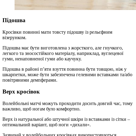
Підошва
Кросівки повинні мати товсту підошву із рельєфним
візерунком.
Підошва має бути виготовлена ​​з жорсткого, але гнучкого,
легкого та зносостійкого матеріалу, наприклад, вуглецевої
гуми, ненаповненої гуми або каучуку.
Підошва в районі п’яти взуття повинна бути товщою, ніж у
шкарпетки, може бути забезпечена гелевими вставками та/або
повітряними демпферами.
Верх кросівок
Волейбольні матчі можуть проходити досить довгий час, тому
важливо, щоб ногам було комфортно.
Верх із натуральної або штучної шкіри із вставками із сітки –
оптимальний варіант, щоб ноги «дихали».
Зазвичай у волейбольних кросівках використовуються