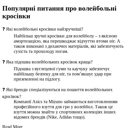
Популярні питання про волейбольні
кросівки
❓ Які волейбольні кросівки найзручніші?
Найбільш зручні кросівки для волейболу – з якісною
амортизацією, яка перешкоджає відчуттю втоми ніг. А
також виконані з дихаючих матеріалів, які забезпечують
сухість та прохолоду ногам.
❓ Яка підошва волейбольних кросівок краща?
Підошва з вуглецевої гуми та каучуку забезпечує
найбільшу безпеку для ніг, та пом’якшує удар при
приземленні на підлогу.
❓ Які бренди спеціалізуються на пошиття волейбольних
кросівок?
Компанії Asics та Mizuno займаються виготовленням
професійного взуття для гри у волейбол. Також це
взуття можна знайти у спортивних колекціях інших
відомих брендів (Nike, Adidas тощо).
Read More