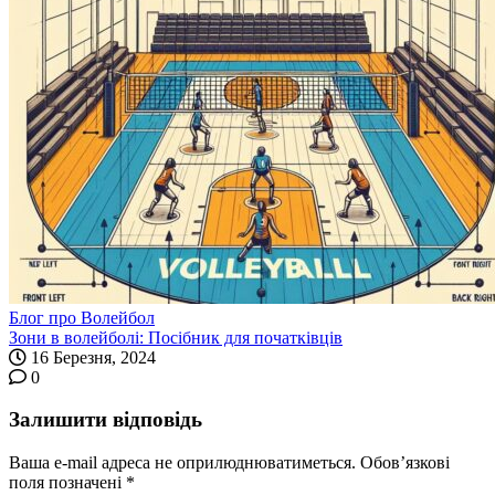
Блог про Волейбол
Зони в волейболі: Посібник для початківців
16 Березня, 2024
0
Залишити відповідь
Ваша e-mail адреса не оприлюднюватиметься.
Обов’язкові
поля позначені
*