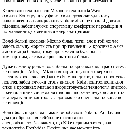
навантаження на стопу, хребет і коліна при приземленні.
Ключовою технологією Mizuno є технологія Wave
(хвиля). Конструкція у формі хвилі дозволяє ударному
навантаженню поширюватися рівномірніше по всій довжині
підошви, забезпечуючи спортсмену комфортне переміщення
по майданчику з меншими енерговитратами.
Волейбольні кросівки Mizuno більш легкі, але в той же час
мають більшу жорсткість при приземленні. У кросівках Asics
амортизація більша, тому приземлення буде більш
комфортним, але вага кросівок трохи більша.
Дуже важливу роль у волейбольних кросівках відіграє система
вентиляції. І Asics, і Mizuno використовують як верхню
частину кросівок спеціальну сітку, що дихає, вільно пропускає
повітря, забезпечуючи стопу киснем. Крім повітропроникної
сітки в кросівках Mizuno використовується технологія Intercool
– вентиляційна система на підошві, що забезпечує вологий та
температурний контроль за допомогою спеціальних каналів
вентиляції.
Волейбольні кросівки також виробляють Nike та Adidas, але
для цих брендів волейбол не є основною
спеціалізацією. Зазначимо, що Nike першим застосував
технологію Footbridge Device, яка дає можливість