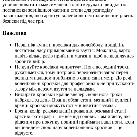
уповільнювати та максимально точно керувати швидкістю
постановки зовнішньої частини стопи для розподілу
навантаження, що гарантує волейболістам підвищений рівень
безпеки під час гри.
Важливо
Перш ніж купити кросівки для волейболу, приділіть
достатньо часу примірюванню взуття. Можливо, варто
навіть кілька разів прийти в магазин, щоб не кваплячись
зробити вибір.
Не купуйте кросівки «впритул». Нога всередині трохи
рухатиметься, тому потрібно передбачити запас перед
великим пальцем приблизно в один сантиметр. До речі,
волейбольні кросівки для професіоналів не припускають
зазору між верхом взуття та пальцями.
Вибирати кросівки краще ввечері, коли нога трохи
набрякла за день. Вранці обсяг стопи менший і куплені
вранці кросівки можуть потім виявитися замалі.
Бренд, колір, рекомендації продавців, рекламні статті,
красиві фотографії – це все від голови. Пам’ятайте, що
рішення про покупку повинні приймати ваші ноги, коли
ви знайдете свою пару волейбольних кросівок – це
відчуєте.