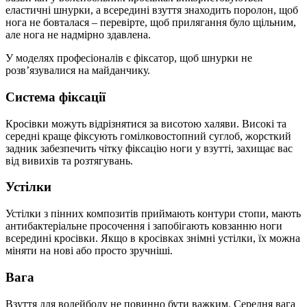
еластичні шнурки, а всередині взуття знаходить поролон, щоб
нога не бовталася – перевірте, щоб прилягання було щільним,
але нога не надмірно здавлена.
У моделях професіоналів є фіксатор, щоб шнурки не
розв’язувалися на майданчику.
Система фіксації
Кросівки можуть відрізнятися за висотою халяви. Високі та
середні краще фіксують гомілковостопний суглоб, жорсткий
задник забезпечить чітку фіксацію ноги у взутті, захищає вас
від вивихів та розтягувань.
Устілки
Устілки з пінних композитів приймають контури стопи, мають
антибактеріальне просочення і запобігають ковзанню ноги
всередині кросівки. Якщо в кросівках знімні устілки, їх можна
міняти на нові або просто зручніші.
Вага
Взуття для волейболу не повинно бути важким. Середня вага