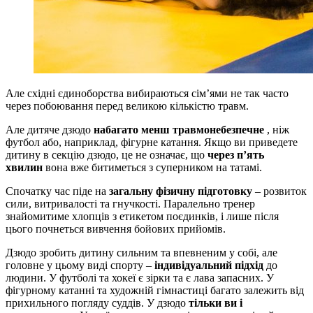
Але східні єдиноборства вибираються сім’ями не так часто
через побоювання перед великою кількістю травм.
Але дитяче дзюдо
набагато менш травмонебезпечне
, ніж
футбол або, наприклад, фігурне катання. Якщо ви приведете
дитину в секцію дзюдо, це не означає, що
через п’ять
хвилин
вона вже битиметься з суперником на татамі.
Спочатку час піде на
загальну фізичну підготовку
– розвиток
сили, витривалості та гнучкості. Паралельно тренер
знайомитиме хлопців з етикетом поєдинків, і лише після
цього почнеться вивчення бойових прийомів.
Дзюдо зробить дитину сильним та впевненим у собі, але
головне у цьому виді спорту –
індивідуальний підхід
до
людини. У футболі та хокеї є зірки та є лава запасних. У
фігурному катанні та художній гімнастиці багато залежить від
прихильного погляду суддів. У дзюдо
тільки ви і