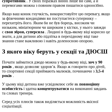
супротивник
. У своїх поразках винні лише ви самі, а й
перемогами можна з повним правом пишатися одноосібно.
Якщо ваш коник гнучкість, використовуйте цю перевагу, якщо
за фізичними кондиціями ви поступаєтеся супернику –
перехитріть його. Яким би не був борець, високим чи
низьким, мініатюрним чи широким у кістки, у нього завжди
є
своя зброя, суперсила
. Людині в будь-якому віці корисно це
знати, а для дитини або підлітка в перехідному віці таке
знання стане важливою і навіть доленосною опорою.
З якого віку беруть у секції та ДЮСШ
Почати займатися дзюдо можна у будь-якому віці,
хоч у 90
років
, якщо дозволяє здоров’я. Якщо ж говорити про дітей,
то спортивні секції приймають малюків, починаючи з
3,5-4
років
.
У цьому віці дитина вже усвідомлює себе як
повноцінну
особистість
і здатна
концентруватися
на виконанні завдань
та словах тренера.
Серед усіх плюсів також виділяється можливість якісної
соціалізації.