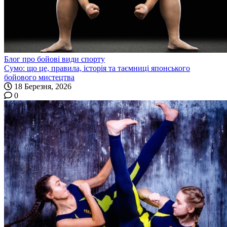
Блог про бойові види спорту
Сумо: що це, правила, історія та таємниці японського
бойового мистецтва
18 Березня, 2026
0