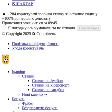
⛏️
ШАХТАР
🔥 1 284 користувачі зробили ставку за останню годину
+100% до першого депозиту
Пропозиція закінчиться за
09:43
Я погоджуюсь з умовами та політикою.
Почати зараз
© Copyright 2025 ⚽ Спортівець
Політика конфіденційності
Угода користувача
Igaming
Ставки
Ставки на футбол
Ставки на кіберспорт
Ставки на гандбол
Нові казино ➝
Бонуси
Фрібет
Бездепозитні бонуси