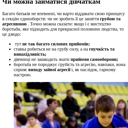
Чи можна займатися дівчаткам
Багато батьків не впевнені, чи варто віддавати свою принцесу
в секцію єдиноборств: чи не зробить її це заняття
грубою та
агресивною
. Точно можна сказати: якщо і є мистецтво
боротьби, яке підходить для прекрасної половини людства, то
це дзюдо:
тут
не так багато силових прийомів;
ставка робиться не на грубу силу, а на
гнучкість та
винахідливість;
дівчинці не зашкодить знати
прийоми самооборони;
боротьба не породжує грубість та агресію, навпаки, вона
сприяє
виходу зайвої агресії
і, як наслідок, гарному
настрою.