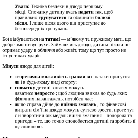
Увага!
Техніка безпеки в дзюдо першому
місці. Спочатку дитину вчать
падати
так, щоб
правильно
групуватися
та обминати
болючі
місця.
І лише після цього він приступає до
безпосередніх тренувань.
Бої відбуваються на
татамі
— м’якому та пружному маті, що
добре амортизує рухи. Займаючись дзюдо, дитина ніколи не
отримає удару в обличчя або живіт, тому що тут просто не
існує таких ударів.
Мінуси
дзюдо для дітей:
теоретична можливість травми
все ж таки присутня –
як і в будь-якому виді спорту;
спочатку
дитині заняття можуть
даватися
непросто
; щоб людина звикла до будь-яких
фізичних навантажень, потрібен час;
якщо справа дійде до
виїзних змагань
, то фінансові
витрати сім’ї на дзюдо можуть суттєво зрости, проте тут
є й зворотний бік медалі: виїзні змагання – подорожі та
пригоди – те, що точно сподобається дитині та зробить її
щасливішою.