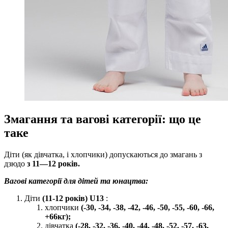
Змагання та вагові категорії: що це
таке
Діти (як дівчатка, і хлопчики) допускаються до змагань з
дзюдо
з 11—12 років.
Вагові категорії для дітей та юнацтва:
Діти
(11-12 років) U13
:
хлопчики
(-30, -34, -38, -42, -46, -50, -55, -60, -66,
+66кг);
дівчатка
(-28, -32, -36, -40, -44, -48, -52, -57, -63,