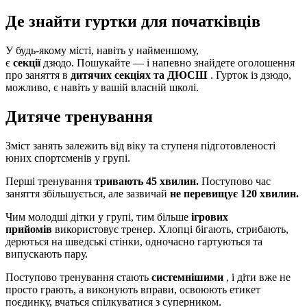
Де знайти гуртки для початківців
У будь-якому місті, навіть у найменшому,
є
секції
дзюдо. Пошукайте — і напевно знайдете оголошення
про заняття в
дитячих секціях та ДЮСШ
. Гурток із дзюдо,
можливо, є навіть у вашій власній школі.
Дитяче тренування
Зміст занять залежить від віку та ступеня підготовленості
юних спортсменів у групі.
Перші тренування
тривають 45 хвилин.
Поступово час
заняття збільшується, але зазвичай
не перевищує 120 хвилин.
Чим молодші дітки у групі, тим більше
ігрових
прийомів
використовує тренер. Хлопці бігають, стрибають,
дерються на шведські стінки, одночасно гартуються та
випускають пару.
Поступово тренування стають
системнішими
, і діти вже не
просто грають, а виконують вправи, освоюють етикет
поєдинку, вчаться спілкуватися з суперником.