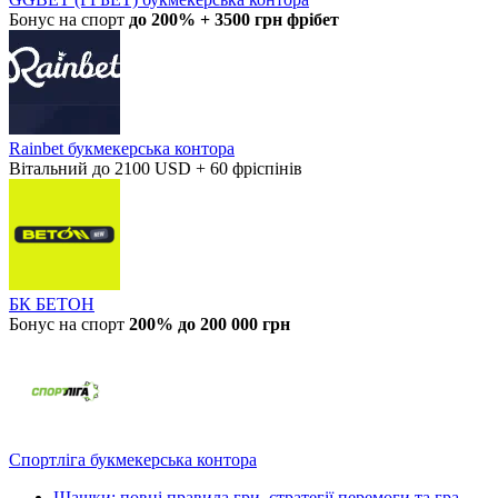
Бонус на спорт
до 200% + 3500 грн фрібет
Rainbet букмекерська контора
Вітальний до 2100 USD + 60 фріспінів
БК БЕТОН
Бонус на спорт
200% до 200 000 грн
Спортліга букмекерська контора
Шашки: повні правила гри, стратегії перемоги та гра