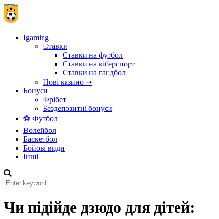
Igaming
Ставки
Ставки на футбол
Ставки на кіберспорт
Ставки на гандбол
Нові казино ➝
Бонуси
Фрібет
Бездепозитні бонуси
⚽ Футбол
Волейбол
Баскетбол
Бойові види
Інші
Чи підійде дзюдо для дітей: