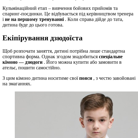
Кульмінаційний етап – вивчення бойових прийомів та
спаринг-поєдинки. Це відбувається під керівництвом тренера
і
не на першому тренуванні
. Коли справа дійде до тата,
дитина буде до цього готова.
Екіпірування дзюдоїста
Щоб розпочати заняття, дитині потрібна лише стандартна
спортивна форма. Однак згодом знадобиться
спеціальне
кімоно — дзюдоги
. Його можна купити або замовити в
ательє, пошити самостійно.
З цим кімоно дитина носитиме свої
пояси
, з честю завойовані
на змаганнях.