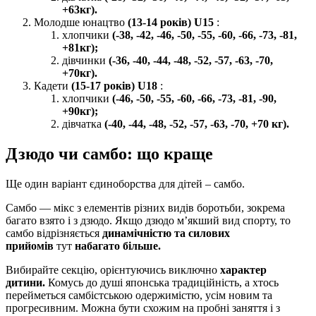
+63кг).
Молодше юнацтво
(13-14 років)
U15
:
хлопчики
(-38, -42, -46, -50, -55, -60, -66, -73, -81,
+81кг);
дівчинки
(-36, -40, -44, -48, -52, -57, -63, -70,
+70кг).
Кадети
(15-17 років)
U18
:
хлопчики
(-46, -50, -55, -60, -66, -73, -81, -90,
+90кг);
дівчатка
(-40, -44, -48, -52, -57, -63, -70, +70 кг).
Дзюдо чи самбо: що краще
Ще один варіант єдиноборства для дітей – самбо.
Самбо — мікс з елементів різних видів боротьби, зокрема
багато взято і з дзюдо. Якщо дзюдо м’якший вид спорту, то
самбо відрізняється
динамічністю та силових
прийомів
тут
набагато більше.
Вибирайте секцію, орієнтуючись виключно
характер
дитини.
Комусь до душі японська традиційність, а хтось
перейметься самбістською одержимістю, усім новим та
прогресивним. Можна бути схожим на пробні заняття і з