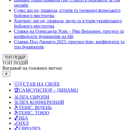
онлайн
Сумо: що це, правила, історія та таємниці японського
бойового мистецтва
Хортинг: що це, правила, види та історія українського
бойового мистецтва
Ставки на Олександр Усик – Ріко Верховен: прогноз та
коефіцієнти букмекерів на бій
Ставки Пол Джошуа 2025: прогноз бою, коефіцієнти та
топ букмекерів
ТОП ПОДІЙ
ТОП ПОДІЙ
Вигравай на головних матчах
✕
🇺🇦
СТАВ НА СВОЇХ
🏆
САМСУНСПОР – ДИНАМО
🥈
ЛІГА ЄВРОПИ
🥉
ЛІГА КОНФЕРЕНЦІЙ
🎾
ТЕНІС. ВІДЕНЬ
🎾
ТЕНІС. ТОКІО
🏀
НБА
🏒
НХЛ
🏀
ЄВРОЛІГА