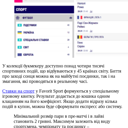
У колекції букмекеру доступно понад чотири тисячі
спортивних подій, що відбуваються у 45 країнах світу. Биття
про заході сонця можна як на майбутні поєдинки, так і на
змагання, які проводяться в реальному часі.
Ставки на спорт
у Favorit Sport формуються у спеціальному
ігровому квитку. Результат додається до кошика одним
клацанням на його коефіцієнт. Якщо додати відразу кілька
подій в купон, можна буде сформувати екcпpecс або систему.
Мінімальний розмір пари в пре-матчі і в лайві
становить 2 гривні. Максимум залежить від виду
спортсмена, чемпіонату та поєдинку –