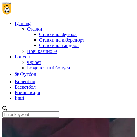
Igaming
Ставки
Ставки на футбол
Ставки на кіберспорт
Ставки на гандбол
Нові казино ➝
Бонуси
Фрібет
Бездепозитні бонуси
⚽ Футбол
Волейбол
Баскетбол
Бойові види
Інші