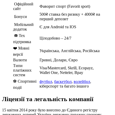
Офіційний
Фаворит спорт (Favorit sport)
сайт
500₴ ставка без ризику + 4000₴ на
Бонуси
перший депозит
Мобільний
Є для Android та IOS
додаток
☎️ Тех
Цілодобово – 24/7
підтримка
❤️ Мовні
Українська, Англійська, Російська
версії
Валюти
Гривні, Долари, Євро
Типи
Visa/Mastercard, Skrill, Ecopayz,
платіжних
Wallet One, Netteler, Bpay
систем
⚽️ Спортивні
футбол
,
баскетбол
,
волейбол
,
кіберспорт та багато іншого
події
Ліцензії та легальність компанії
15 квітня 2014 року було внесено до Єдиного регістру
державних лотерей України державну тиражну грошову