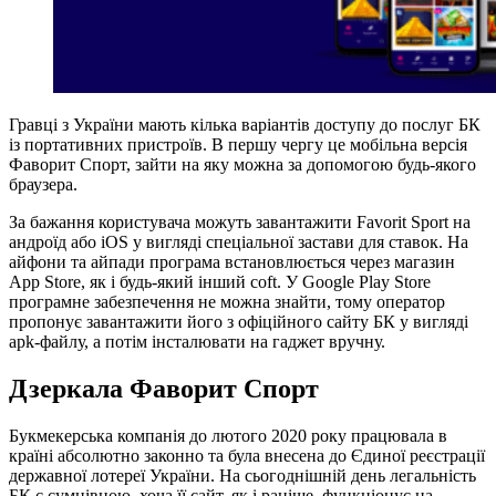
Гравці з України мають кілька варіантів доступу до послуг БК
із портативних пристроїв. В першу чергу це мобільна версія
Фаворит Спорт, зайти на яку можна за допомогою будь-якого
браузера.
За бажання користувача можуть завантажити Favorit Sport на
андроїд або iOS у вигляді спеціальної застави для ставок. На
айфони та айпади програма встановлюється через магазин
App Store, як і будь-який інший coft. У Google Play Store
програмне забезпечення не можна знайти, тому оператор
пропонує завантажити його з офіційного сайту БК у вигляді
apk-файлу, а потім інсталювати на гаджет вручну.
Дзеркала Фaворит Спорт
Букмекерська компанія до лютого 2020 року працювала в
країні абсолютно законно та була внесена до Єдиної реєстрації
державної лотереї України. На сьогоднішній день легальність
БК є сумнівною, хоча її сайт, як і раніше, функціонує на