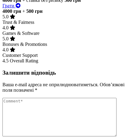
4000 грн
+ ставка без ризику
500 грн
Грати
4000 грн
+
500 грн
5.0
Trust & Fairness
4.0
Games & Software
5.0
Bonuses & Promotions
4.0
Customer Support
4.5
Overall Rating
Залишити відповідь
Ваша e-mail адреса не оприлюднюватиметься.
Обов’язкові
поля позначені
*