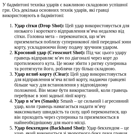
У бадмінтоні техніка ударів є важливою складовою успішної
гри. Ось декілька основних технік ударів, які гравці
використовують в бадмінтоні:
Удар сітки (Drop Shot):
Цей удар використовується для
низького і короткого відправлення м’яча недалеко від
сітки. Головна мета – переконатися, що м’яч
приземлиться поблизу суперникової лінії передньої зони
корту, ускладнюючи йому подачу зручним ударом.
Кросовий удар (Crosscourt Shot):
Під час цього удару
гравець відправляє м’яч по діагоналі через корт до
протилежного кута. Це може збити з ритму суперника
та розтягнути його, роблячи гру більш складною.
Удар вглиб корту (Clear):
Цей удар використовується
для відправлення м’яча вглиб корту, надаючи гравцеві
більше часу для встановлення у відповідному
положенні. Він може бути використаний, коли гравець
перебуває в зоні задньої лінії корту.
Удар в м’яч (Smash):
Smash – це сильний і агресивний
удар, коли гравець намагається надати м’ячу
максимальну швидкість та силу, щоб переконатися, що
він проходить через суперника та приземлюється в
найнеобхіднішому для нього місці.
Удар бекхендом (Backhand Shot):
Удар бекхендом – це
удар, який виконується зі зворотного боку руки гравця.