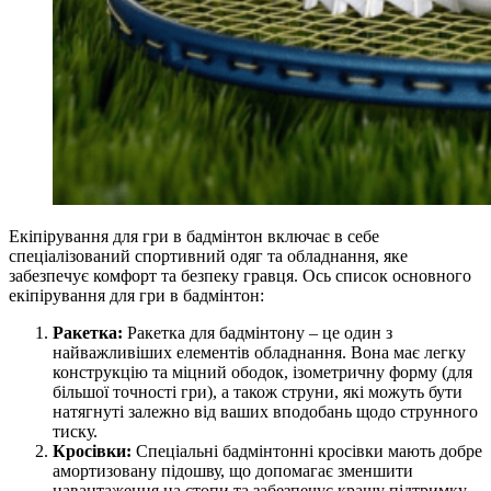
Екіпірування для гри в бадмінтон включає в себе
спеціалізований спортивний одяг та обладнання, яке
забезпечує комфорт та безпеку гравця. Ось список основного
екіпірування для гри в бадмінтон:
Ракетка:
Ракетка для бадмінтону – це один з
найважливіших елементів обладнання. Вона має легку
конструкцію та міцний ободок, ізометричну форму (для
більшої точності гри), а також струни, які можуть бути
натягнуті залежно від ваших вподобань щодо струнного
тиску.
Кросівки:
Спеціальні бадмінтонні кросівки мають добре
амортизовану підошву, що допомагає зменшити
навантаження на стопи та забезпечує кращу підтримку