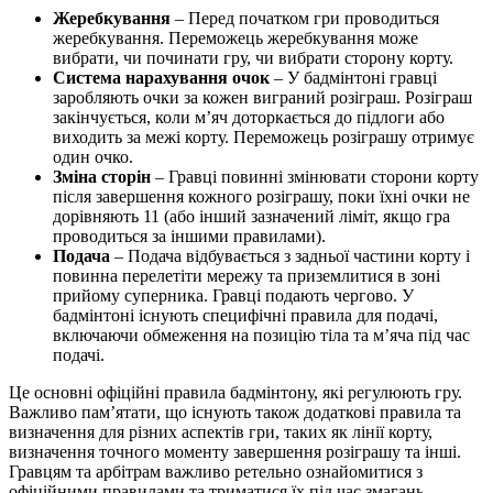
Жеребкування
– Перед початком гри проводиться
жеребкування. Переможець жеребкування може
вибрати, чи починати гру, чи вибрати сторону корту.
Система нарахування очок
– У бадмінтоні гравці
заробляють очки за кожен виграний розіграш. Розіграш
закінчується, коли м’яч доторкається до підлоги або
виходить за межі корту. Переможець розіграшу отримує
один очко.
Зміна сторін
– Гравці повинні змінювати сторони корту
після завершення кожного розіграшу, поки їхні очки не
дорівняють 11 (або інший зазначений ліміт, якщо гра
проводиться за іншими правилами).
Подача
– Подача відбувається з задньої частини корту і
повинна перелетіти мережу та приземлитися в зоні
прийому суперника. Гравці подають чергово. У
бадмінтоні існують специфічні правила для подачі,
включаючи обмеження на позицію тіла та м’яча під час
подачі.
Це основні офіційні правила бадмінтону, які регулюють гру.
Важливо пам’ятати, що існують також додаткові правила та
визначення для різних аспектів гри, таких як лінії корту,
визначення точного моменту завершення розіграшу та інші.
Гравцям та арбітрам важливо ретельно ознайомитися з
офіційними правилами та триматися їх під час змагань.