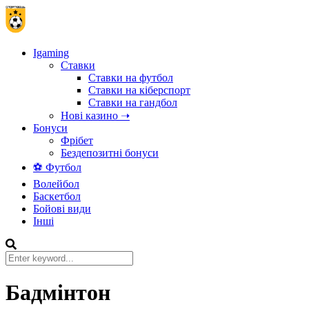
Igaming
Ставки
Ставки на футбол
Ставки на кіберспорт
Ставки на гандбол
Нові казино ➝
Бонуси
Фрібет
Бездепозитні бонуси
⚽ Футбол
Волейбол
Баскетбол
Бойові види
Інші
Бадмінтон