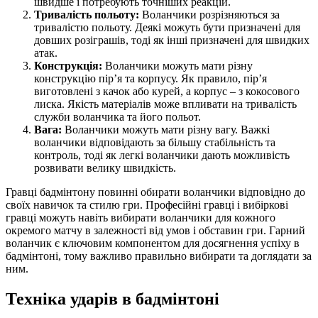
швидше і потребують точніших реакцій.
Тривалість польоту:
Воланчики розрізняються за
тривалістю польоту. Деякі можуть бути призначені для
довших розіграшів, тоді як інші призначені для швидких
атак.
Конструкція:
Воланчики можуть мати різну
конструкцію пір’я та корпусу. Як правило, пір’я
виготовлені з качок або курей, а корпус – з кокосового
лиска. Якість матеріалів може впливати на тривалість
служби воланчика та його польот.
Вага:
Воланчики можуть мати різну вагу. Важкі
воланчики відповідають за більшу стабільність та
контроль, тоді як легкі воланчики дають можливість
розвивати велику швидкість.
Гравці бадмінтону повинні обирати воланчики відповідно до
своїх навичок та стилю гри. Професійні гравці і вибіркові
гравці можуть навіть вибирати воланчики для кожного
окремого матчу в залежності від умов і обставин гри. Гарний
воланчик є ключовим компонентом для досягнення успіху в
бадмінтоні, тому важливо правильно вибирати та доглядати за
ним.
Техніка ударів в бадмінтоні