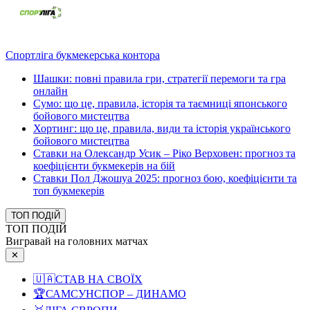
Спортліга букмекерська контора
Шашки: повні правила гри, стратегії перемоги та гра
онлайн
Сумо: що це, правила, історія та таємниці японського
бойового мистецтва
Хортинг: що це, правила, види та історія українського
бойового мистецтва
Ставки на Олександр Усик – Ріко Верховен: прогноз та
коефіцієнти букмекерів на бій
Ставки Пол Джошуа 2025: прогноз бою, коефіцієнти та
топ букмекерів
ТОП ПОДІЙ
ТОП ПОДІЙ
Вигравай на головних матчах
✕
🇺🇦
СТАВ НА СВОЇХ
🏆
САМСУНСПОР – ДИНАМО