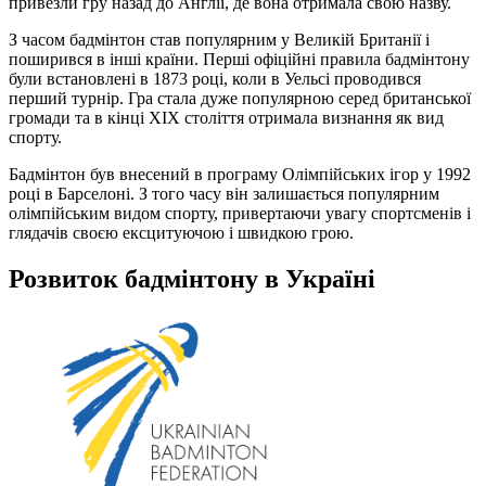
привезли гру назад до Англії, де вона отримала свою назву.
З часом бадмінтон став популярним у Великій Британії і
поширився в інші країни. Перші офіційні правила бадмінтону
були встановлені в 1873 році, коли в Уельсі проводився
перший турнір. Гра стала дуже популярною серед британської
громади та в кінці XIX століття отримала визнання як вид
спорту.
Бадмінтон був внесений в програму Олімпійських ігор у 1992
році в Барселоні. З того часу він залишається популярним
олімпійським видом спорту, привертаючи увагу спортсменів і
глядачів своєю ексцитуючою і швидкою грою.
Розвиток бадмінтону в Україні