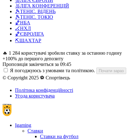
🥈
ЛІГА ЄВРОПИ
🥉
ЛІГА КОНФЕРЕНЦІЙ
🎾
ТЕНІС. ВІДЕНЬ
🎾
ТЕНІС. ТОКІО
🏀
НБА
🏒
НХЛ
🏀
ЄВРОЛІГА
⛏️
ШАХТАР
🔥 1 284 користувачі зробили ставку за останню годину
+100% до першого депозиту
Пропозиція закінчиться за
09:44
Я погоджуюсь з умовами та політикою.
Почати зараз
© Copyright 2025 ⚽ Спортівець
Політика конфіденційності
Угода користувача
Igaming
Ставки
Ставки на футбол