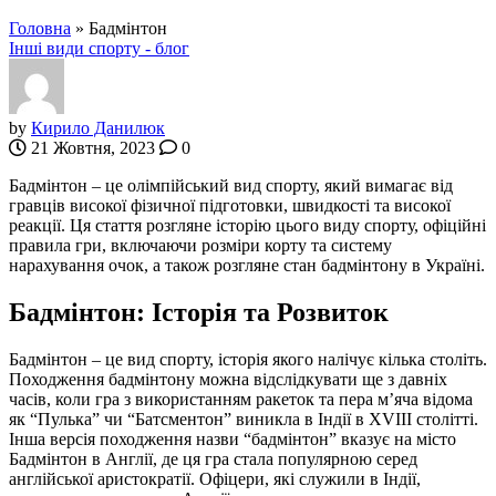
Головна
»
Бадмінтон
Інші види спорту - блог
by
Кирило Данилюк
21 Жовтня, 2023
0
Бадмінтон – це олімпійський вид спорту, який вимагає від
гравців високої фізичної підготовки, швидкості та високої
реакції. Ця стаття розгляне історію цього виду спорту, офіційні
правила гри, включаючи розміри корту та систему
нарахування очок, а також розгляне стан бадмінтону в Україні.
Бадмінтон: Історія та Розвиток
Бадмінтон – це вид спорту, історія якого налічує кілька століть.
Походження бадмінтону можна відслідкувати ще з давніх
часів, коли гра з використанням ракеток та пера м’яча відома
як “Пулька” чи “Батсментон” виникла в Індії в XVIII столітті.
Інша версія походження назви “бадмінтон” вказує на місто
Бадмінтон в Англії, де ця гра стала популярною серед
англійської аристократії. Офіцери, які служили в Індії,