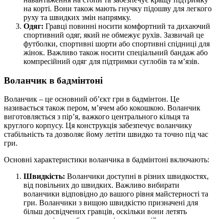
на корті. Вони також мають гнучку підошву для легкого
руху та швидких змін напрямку.
Одяг:
Гравці повинні носити комфортний та дихаючий
спортивний одяг, який не обмежує рухів. Зазвичай це
футболки, спортивні шорти або спортивні спідниці для
жінок. Важливо також носити спеціальний бандаж або
компресійний одяг для підтримки суглобів та м’язів.
Воланчик в бадмінтоні
Воланчик – це основний об’єкт гри в бадмінтон. Це
називається також пером, м’ячем або кокошкою. Воланчик
виготовляється з пір’я, важкого центрального кільця та
круглого корпусу. Ця конструкція забезпечує воланчику
стабільність та дозволяє йому летіти швидко та точно під час
гри.
Основні характеристики воланчика в бадмінтоні включають:
Швидкість:
Воланчики доступні в різних швидкостях,
від повільних до швидких. Важливо вибирати
воланчики відповідно до вашого рівня майстерності та
гри. Воланчики з вищою швидкістю призначені для
більш досвідчених гравців, оскільки вони летять