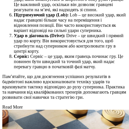
Це важливий удар, оскільки він дозволяє гравцеві
реагувати на м’ячі, які надходять зі спини.
Підтримуючий удар (Lob):
Lob – це високий удар, який
надає гравцеві більше часу на переміщення і
відновлення позиції. Він часто використовується як
варіант відповіді на сильні удари суперника.
Удар в діагональ (Drive):
Drive – це швидкий і прямий
удар по корту. Він використовується для того, щоб
стрибнути над суперником або контролювати гру в
центрі корту.
Сервіс:
Сервіс – це удар, яким гравець починає гру. Це
повинен бути швидкий та точний удар, який надає
перевагу гравцю в початковій фазі матчу.
Пам’ятайте, що для досягнення успішних результатів в
бадмінтоні важливо вдосконалювати техніку ударів та
враховувати тактику відповідно до руху суперника. Практика
та навчання від кваліфікованих тренерів допомагають гравцям
розвивати свої навички та стратегію гри.
Read More